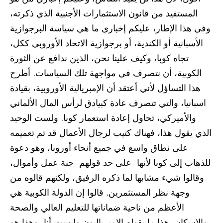
المستفيد من قانون الاستثمارات الأجنبية الذي ذكرته،
وفي هذا الإطار، عليكم إخباري ما هي سياسة البرجوازية
الأسبانية أو الكندية، أو برجوازية الاتحاد الأوروبي ككل،
تجاه كوبا، وكيف علينا نحن، الذين ندافع عن الثورة
الكوبية، أن نتصرف في مواجهة تلك السياسات. أطرح
هذا التساؤل لأني أعتقد أن الإمبريالية الأوروبية، بقيادة
اسبانيا، والتي تتصرف عادة كبيادق لرأس المال الألماني
والأميركي، تحاول إعادة استعمار كوبا. ولست الوحيد
الذي يقول هذا، فهناك كتيب لرجال الأعمال قد تم تعميمه
على نطاق واسع في جميع أنحاء أوروبا، وهو دعوة
للذهاب إلى كوبا لأنها -على حد قولهم- جنة عمل وأموال،
وقالوا شيء مشابها لما ذكره الرفيق، ولكنهم قالوه من
وجهة نظر المستثمرين. قالوا إن الدولة الكوبية هي
الأعظم من ناحية ضماناتها للتعليم العالي والصحة
والإسكان. هذا ما يقوله الإمبرياليون وليست أنا، وهذا هو