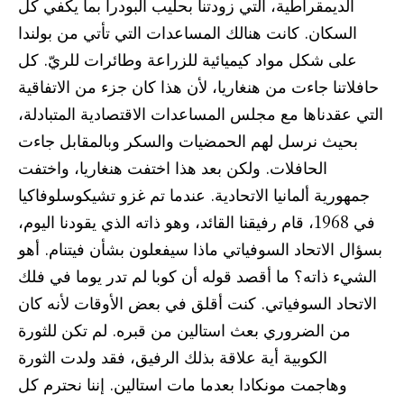
الديمقراطية، التي زودتنا بحليب البودرا بما يكفي كل
السكان. كانت هنالك المساعدات التي تأتي من بولندا
على شكل مواد كيميائية للزراعة وطائرات للريّ. كل
حافلاتنا جاءت من هنغاريا، لأن هذا كان جزء من الاتفاقية
التي عقدناها مع مجلس المساعدات الاقتصادية المتبادلة،
بحيث نرسل لهم الحمضيات والسكر وبالمقابل جاءت
الحافلات. ولكن بعد هذا اختفت هنغاريا، واختفت
جمهورية ألمانيا الاتحادية. عندما تم غزو تشيكوسلوفاكيا
في 1968، قام رفيقنا القائد، وهو ذاته الذي يقودنا اليوم،
بسؤال الاتحاد السوفياتي ماذا سيفعلون بشأن فيتنام. أهو
الشيء ذاته؟ ما أقصد قوله أن كوبا لم تدر يوما في فلك
الاتحاد السوفياتي. كنت أقلق في بعض الأوقات لأنه كان
من الضروري بعث استالين من قبره. لم تكن للثورة
الكوبية أية علاقة بذلك الرفيق، فقد ولدت الثورة
وهاجمت مونكادا بعدما مات استالين. إننا نحترم كل