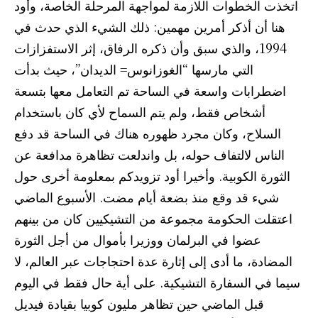
اتخذت الخطوات اللازمة لمواجهة المرحلة الخاصة، وأود
هنا أن أذكر أمرين مهمين: ذلك الشيء الذي حدث في
1994، والذي سبق وأن ذكره الرفاق، إثر الاستفزازات
التي مارسها “الغوزانوس= الديدان”، حيث بدأت
اضطرابات واسعة في الساحة تم التعامل معها بتسعة
أشخاص فقط، ولم يتم السماح لأي كان باستخدام
السلاح، وكان مجرد ظهوره هناك في الساحة قد دفع
الناس لالتفاف حوله، بل واندلعت تظاهرة مدافعة عن
الثورة الكوبية. وأخيرا أود تزويدكم بمعلومة أخرى حول
شيء قد وقع منذ بضعة أيام مضت. الأسبوع الماضي
اعتقلت الحكومة مجموعة من التشيكيين كان من بينهم
عضوا في البرلمان ووزيرا بأموال من أجل الثورة
المضادة، ما أدى إلى إثارة عدة احتجاجات عبر العالم، لا
سيما في السفارة التشيكية. على أية حال فقط في اليوم
قبل الماضي حين تظاهر مليون كوبيا بقيادة فيديل