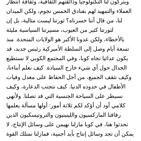
ويتركون لنا التكنولوجيا وذائقتهم الثقافية، وثقافة انتظار
العملاء والتمهيد لهم بفنادق الخمس نجوم، ولكن الميدان
لنا، من قال أننا خسرناه؟ ثورتنا ليست مثالية، بل إن
لثورتنا كثير من العيوب، مسيرتنا السياسية مليئة
بالأخطاء، ولكن عدونا الأكبر هو الولايات المتحدة. منذ
تسعة أيام وصل إلى السلطة الأميركية رئيس جديد، قد
يكون عدائيا تجاه كوبا، وفي المجتمع الكوبي لا نستطيع
الجدال حول أي شيء خارج السيادة. كيف نعلم أبناءنا،
وكيف نثقف الجميع، من أجل الحفاظ على معدل وفيات
الأطفال في حدوده الدنيا. كيف نتجنب الدعارة، وكيف
نسيطر على السياحة الجنسية التي قد تصلنا. ولأنهي
كلامي أود أن أؤكد لكم ثلاثة أمور: أولها مسألة يعلمها
رفاقنا الماركسيون واللينينيون والتروتيسكيون الذين
تحدثوا هنا، في كوبا مازلنا نهيمن على وسائل الإنتاج، لا
يمكن أن تجد وسائل إنتاج بأيد أجنبية، فمازلنا نمتلك القوة