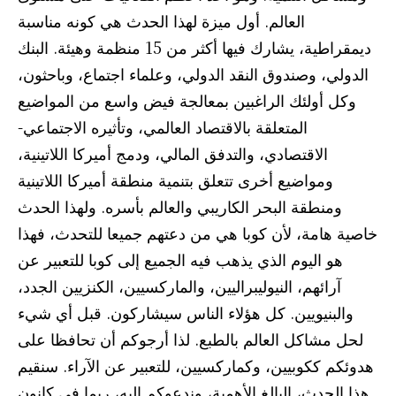
العالم. أول ميزة لهذا الحدث هي كونه مناسبة
ديمقراطية، يشارك فيها أكثر من 15 منظمة وهيئة. البنك
الدولي، وصندوق النقد الدولي، وعلماء اجتماع، وباحثون،
وكل أولئك الراغبين بمعالجة فيض واسع من المواضيع
المتعلقة بالاقتصاد العالمي، وتأثيره الاجتماعي-
الاقتصادي، والتدفق المالي، ودمج أميركا اللاتينية،
ومواضيع أخرى تتعلق بتنمية منطقة أميركا اللاتينية
ومنطقة البحر الكاريبي والعالم بأسره. ولهذا الحدث
خاصية هامة، لأن كوبا هي من دعتهم جميعا للتحدث، فهذا
هو اليوم الذي يذهب فيه الجميع إلى كوبا للتعبير عن
آرائهم، النيوليبراليين، والماركسيين، الكنزيين الجدد،
والبنيويين. كل هؤلاء الناس سيشاركون. قبل أي شيء
لحل مشاكل العالم بالطبع. لذا أرجوكم أن تحافظا على
هدوئكم ككوبيين، وكماركسيين، للتعبير عن الآراء. سنقيم
هذا الحدث، البالغ الأهمية، وندعوكم إليه، ربما في كانون