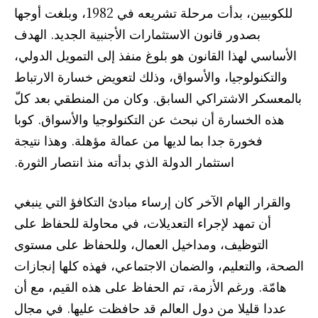
للكوبيين، بدأت مرحلة تشريعه في 1982، وبلغت أوجها
بصدور قانون الاستثمارات الأجنبية الجديد. الهدف
الأساسي لهذا القانون هو بلوغ منفذ إلى التمويل الدولي،
والتكنولوجيا، والأسواق، وذلك لتعويض خسارة الارتباط
بالمعسكر الاشتراكي السابق. وكان من المنطقي بعد كلّ
هذه الخسارة أن نبحث عن التكنولوجيا والأسواق. كوبا
فخورة جدا بما لديها من عمالة مؤهلة. وهذا نتيجة
استثمار الدولة الذي بدأته منذ انتصار الثورة.
والقرار الهام الآخر كان إرساء مبادئ التكافؤ التي ينبغي
أن تمهد لإجراء التعديلات، في محاولة للحفاظ على
التوظيف، ومداخيل العمال، وللحفاظ على مستوى
الصحة، والتعليم، والضمان الاجتماعي، فهذه كلها إنجازات
هامّة. ورغم الأزمة، تم الحفاظ على هذه القيم، مع أن
عددا قليلا من دول العالم قد حافظت عليها. في مجال