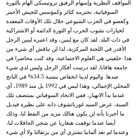
المواقف النظرية وإسهام الرفيق تروتيسكي الهام بالثورة
السوفياتية، نحترمه كثائر وكمؤسس للجيش الأحمر
وكعضو في الحزب الشيوعي خلال تلك الأوقات المعقدة
لخيارات نشوب الحرب أو الثورة الدائمة أو الاشتراكية
في ذات البلد. لقد كان مع لينين، وقد اعتبره لينين الرجل
الأقدر في اللجنة المركزية، لذا لن نناقش أي شيء من
هذا. خلفيتي هي العلوم الاجتماعية، وقد كنت محاضرا في
جامعة هافانا، لقد درست أفكار الرجل وليس لدي شيء
ضدها. واليوم لدينا انخفاض بنسبة 34.5% في الناتج
المحلي الإجمالي، وهذا ليس في 1992 بل منذ 1989، أي
عندما بدأ الانهيار، ففي الاتحاد السوفياتي بمنتصف تلك
السنة، عرض السيد غورباتشوف ذاته على نظيره فيديل
ما أخبرنا بأنه لن يكون هنالك مزيد من النفط لنا، وذلك
أيضا عندما توقفت هنغاريا عن شحن الحافلات لنا،
وعندما لم تعد ألمانيا تشتري أي من برتقالنا ولا أي شيء