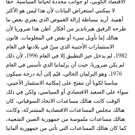
الاقتصاد الكوبي، أو جوانب محددة لحياتنا السياسية. حقا
لا يمكنني استعراض البيانات لأن هذا ليس هو الأكثر
أهمية. أريد ببساطة إزالة الغموض الذي يعتري بعض ما
طرحه الرفيق هيرنانديز من أفكار. أظن هذا ضروريا لأن
هنالك إما تأويل سيء أو نقص في المعلومات. قانون
الاستثمارات الأجنبية الذي سنّ في بلادنها في العام
1982، لم يدخل حيز التطبيق إلا في العام 1996، لأن ذلك
لم يكن ضروريا، حيث أن برلماننا الذي تأسس في العام
1976، وهو البرلمان الحالي، قيّم إلى أية درجة سيكون
مناسبا لكوبا أن تنفتح على إمكانية الاستثمار الأجنبي،
سواء على الصعيد الاقتصادي أو السياسي، ولكن في ذلك
الوقت كانت هنالك مساعدات الاتحاد السوفياتي، كان
هنالك مجلس المساعدات الاقتصادية المشتركة، وكانت
هنالك مساعدات ملموسة من جمهورية الصين الشعبية،
كما كان هنالك المساعدات التي تأتي من جمهورية ألمانيا