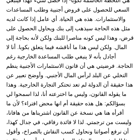
السعي للحصول على قروض أجنبية وطلب المساعدات
والاستثمارات. هذه هي الحياة. أي عامل إذا كانت لديه
مثل هذه الحاجة سيذهب إلى بنك ويحاول الحصول على
قرض، وهذا ليس كونه مناصرا للبنك ولكن لأنه بحاجة إلى
المال. ولكن ليس هذا ما أناقشه فيما يتعلق بكوبا. أنا لا
أجادل بأنه لا ينبغي طلب المساعدة الخارجية رغم
الحاجة. فرضيتي هي أن قانون الاستثمارات الأجنبية ينظم
التخلي عن البلد لرأس المال الأجنبي. وأوضح تعبير عن
هذا حقيقة أن الدولة لم تعد تحتكر التجارة الخارجية. وهذا
ما يقوله القانون، وليس ما اخترعته أنا، لذا اسمحوا لي
بسؤالكم: هل هذه حقيقة أم انها محض افتراء؟ لأن ما
أقرأه هنا هي نسخة عن القانون اشتريناها من هافانا،
وليست من ترجمتي. لذا لا فائدة رفاقي، في جدال كهذا،
أن نرفع أصواتنا ونحاول كسب النقاش بالصراخ، وأقول