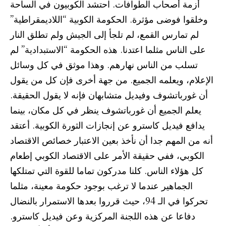
أزمة أصحاب الطوافات. احتشد الكوبيون في الساحة
وخلقوا فوضى مؤثرة. الحكومة الكوبية “اللاديمقراطية”
لم تمارس القمع، لم تلجأ إلى الجيش ولم تطلق النار
على الناس مثلما اعتدنا. هذه الحكومة “الاستبدادية” لم
تسلب من الناس نهارهم. وهذا موثق في كل وسائل
الإعلام، ويعلمه الجميع. من جهة أخرى فإن كل من يقول
أن غورباتشوف وفيديل متشابهان فإنه لا يقول الحقيقة.
يعلم الجميع أن غورباتشوف ينظر في كل مكان، بينما
يدافع فيديل كاسترو عن إنجازات الثورة الكوبية. أعتقد
أنه من المهم جدا أن نأخذ بعين الاعتبار خصائص الاقتصاد
الكوبي، ففي حقيقة الأمر على الاقتصاد الكوبي إطعام
كل هؤلاء الناس. كلنا مدركون تماما للقوة التي تمتلكها
الجماهير عندما لا ترغب بوجود حكومة معينة، مثلما
تحركوا في الـ 94، حيث قرروا بعدها الاستمرار بالنضال
دفاعا عن هذه اللجنة المركزية وعن فيديل كاسترو.