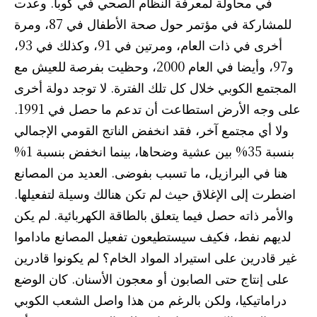
في محاولة لمعرفة النظام الصحي في كوبا. وعدت
للمشاركة في مؤتمر حول صحة الأطفال في 87، ومرة
أخرى في ذات العام، ومرتين في 91، وكذلك في 93،
و97، وأيضا في العام 2000، وحظيت بفرصة للعيش مع
المجتمع الكوبي خلال كل تلك الفترة. لا توجد دولة أخرى
على وجه الأرض استطاعت أن تدعم ما حصل في 1991.
ولا أي مجتمع آخر، فقد انخفض الناتج القومي الإجمالي
بنسبة 35% بين عشية وضحاها، بينما انخفض بنسبة 1%
هنا في البرازيل، ما تسبب بفوضى. العديد من المصانع
اضطرت إلى الإغلاق حيث لم تكن هنالك وسيلة لتفعيلها.
والأمر ذاته حصل فيما يتعلق بالطاقة الكهربائية. لم يكن
لديهم نفط، فكيف سيستطيعون تفعيل المصانع ماداموا
غير قادرين على استيراد المواد الخام؟ لم يكونوا قادرين
على إنتاج حتى الصابون أو معجون الأسنان. كان الوضع
دراماتيكيا، ولكن بالرغم من هذا واصل الشعب الكوبي