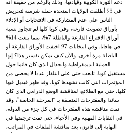
دعم الثورة الكوبية وقيادتها، وذلك بالرغم من حقيقة أنه
في 93 أطلقت الولايات المتحدة حملة شرسة لتحريض
الناس على عدم المشاركة في الانتخابات أو الإدلاء
بأوراق تصويت فارغة، وفي كوبا كلها لم تتجاوز نسبة
أوراق الاقتراع الفارغة والباطلة 7%، بينما بلغت 14%
في هافانا. وفي انتخابات 97 اختفت الأوراق الفارغة أو
الباطلة مرة أخرى. والآن كيف يمكن تفسير هذا؟ إنها
العملية الديمقراطية والجدال الذي كان قائما حول
مستقبل كوبا، تابعت حتى على التلفاز عددا لا يحصى من
المؤتمرات التي كانت تشهدها كوبا، وقد ظهر فيديل فيها
كلها، حتى مع الطلائع، لمناقشة الوضع الدرامي الذي كان
سائدا والمقترحات المتعلقة بـ “المرحلة الخاصة”، وقد
تمت مناقشة هذه المقترحات في كل جزء من الدولة،
في النقابات المهنية وفي الأحياء، حتى تمت ترجمتها في
النهاية إلى قانون، بعد مناقشة الملفات في المراتب،