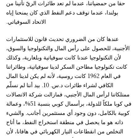
حقا من حمضياتنا، عندما لم تعد طائرات الريّ تأتينا من
بولندا، عندما توقف دعم النفط الذي كان يمنحنا إياه
الاتحاد السوفياتي.
عندها كان من الضروري تحديث قانون للاستثمارات
الأجنبية، للحصول على رأس المال والتكنولوجيا والسوق،
لأن التكنولوجيا عندنا كانت سوفياتية وبلغارية، وكذلك
كانت تكنولوجيا مطاحن السكر لدينا سوفياتية، وطائراتنا
في العام 1962 كانت روسية، لأنه لم يكن لدينا المال
الكافي لشراء طائرات د.س. 10. بيد أننا لم نسلّم
ممتلكاتنا لرأس المال الأجنبي، فمازالت شركة الاتصالات
في كوبا ملكاً للدولة، برأسمال كوبي بنسبة 51%، وعمالة
كوبية بالكامل، دون وجود أي مستثمرين أجانب. والشيء
ذاته هو ما يحصل في منطقة استخراج النفط، ما أتاح
التخلص من انقطاعات التيار الكهربائي في هافانا، لأن