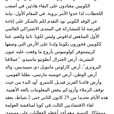
الكوبيين معتادون على البقاء هادئين في أصعب
اللحظات، لذا خذوا الأمر بروية. في المقام الأول، نيابة
عن الوفد الكوبي نود التقدم لكم بالشكر على إتاحة
الفرصة لنا للمشاركة في المنتدى الاشتراكي العالمي
الأول المناهض لدافوس وليس لكوبا. ثانيا وللعم، غننا
ككوبيين فخورون بكوننا ولدنا على الأرض التي وصفها
كرييستوفر كولومبوس بأروع ما وقعت عليه عيون
البشرية، أرض الجنرال أنطونيو ماسيدو، “عملاقنا
البرونزي”، أرض كارلوس مانيويل دي سيبيديس، والد
أرض الوطن، أرض خوسيه مارتيني، بطلنا القومي،
وأرض قائدنا العزيز فيديل كاسترو. أود البدء من حيث
توقف الزملاء وأزودكم ببعض المعلومات بالغة الأهمية.
هذه الأيام تحديدا من 29 كانون الثاني حتى 2 شباط، يعقد
لقاء الاقتصاديين الثالث في كوبا لمناقشة العولمة
ومشاكل التنمية. وهو أحد أعظم الفعاليات على مستوى