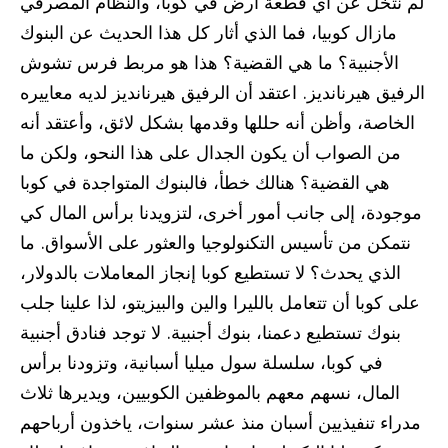
لم نتخل عن أي قطعة أرض في كوبا، والنظام المصرفي
مازال كوبيا، فما الذي أثار كل هذا الحديث عن البنوك
الأجنبية؟ ما هي القضية؟ هذا هو مربط فرس تشوش
الرفيق هيرنانديز. اعتقد أن الرفيق هيرنانديز لديه معاييره
الخاصة، وأظن أنه حللها وقدمها بشكل لائق، وأعتقد أنه
من الصواب أن يكون الجدال على هذا النحو، ولكن ما
هي القضية؟ هنالك خطأ، فالبنوك المتواجدة في كوبا
موجودة، إلى جانب أمور أخرى، لتزويدنا برأس المال كي
نتمكن من تأسيس التكنولوجيا والعثور على الأسواق. ما
الذي يحدث؟ لا تستطيع كوبا إنجاز المعاملات بالدولار،
على كوبا أن تتعامل بالليرا والين والبيزيتو، لذا علينا جلب
بنوك تستطيع دعمنا، بنوك أجنبية. لا توجد فنادق أجنبية
في كوبا، سلسلة سول ميليا أسبانية، وتزودنا برأس
المال، نسهم معهم بالموظفين الكوبيين، ويديرها ثلاث
مدراء تنفيذيين أسبان منذ عشر سنوات، ياخذون أرباحهم