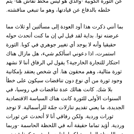
عن الثورة الكوبية -والذي هو ليس محط نقاش هنا- يتم
خلطه بالدفاع عن قيادتها، وهو ما تنبغي مناقشته.
بما أنني ذكرت هذا أود العودة إلى مسألتين أو ثلاث مما
عرضته توا. بداية لقد قيل لي إن ما كنت أتحدث حوله
حقيقيا وأنه لا يوجد أي تغيير جوهري في كوبا. الثورة
استمرت، اذا دعوني اسألكم شيء، هل مازال هناك
احتكار للتجارة الخارجية؟ يقول لي الرفاق أننا لا نشهد
ثورة مثالية، وهم محقون هنا. أي شخص يعتقد بإمكانية
وجود ثورة من أي نوع دون تناقضات سيكون على خطأ
بلا شك. كانت هنالك عدة تناقضات في روسيا، في
السنوات الأولى للثورة كانت هناك السياسة الاقتصادية
الجديدة، ما يعني تقديم تنازلات جمّة للرأسمالية. لا توجد
ثورات وردية. ولكن رفاقي أنا لا أتحدث عن ثورات
وردية. أؤيد تماما حقيقة أنه في اللحظة الحاسمة -وربما
هي اللحظة الحاسمة لكوبا- إذا حصل شيء كهذا فينبغي