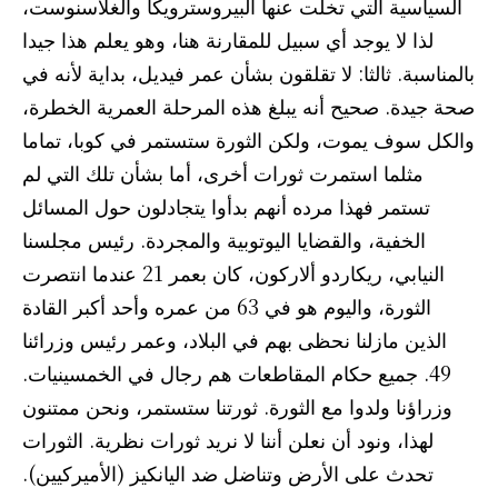
السياسية التي تخلت عنها البيروسترويكا والغلاسنوست،
لذا لا يوجد أي سبيل للمقارنة هنا، وهو يعلم هذا جيدا
بالمناسبة. ثالثا: لا تقلقون بشأن عمر فيديل، بداية لأنه في
صحة جيدة. صحيح أنه يبلغ هذه المرحلة العمرية الخطرة،
والكل سوف يموت، ولكن الثورة ستستمر في كوبا، تماما
مثلما استمرت ثورات أخرى، أما بشأن تلك التي لم
تستمر فهذا مرده أنهم بدأوا يتجادلون حول المسائل
الخفية، والقضايا اليوتوبية والمجردة. رئيس مجلسنا
النيابي، ريكاردو ألاركون، كان بعمر 21 عندما انتصرت
الثورة، واليوم هو في 63 من عمره وأحد أكبر القادة
الذين مازلنا نحظى بهم في البلاد، وعمر رئيس وزرائنا
49. جميع حكام المقاطعات هم رجال في الخمسينيات.
وزراؤنا ولدوا مع الثورة. ثورتنا ستستمر، ونحن ممتنون
لهذا، ونود أن نعلن أننا لا نريد ثورات نظرية. الثورات
تحدث على الأرض وتناضل ضد اليانكيز (الأميركيين).