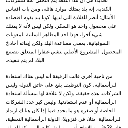
الكندية. إنه بلد يمتلك موارد هائلة، ومن باب اقتباس
الأمثال: أنظر للقلادة التي لديها. كوبا بلد يقوم اقتصاده
على محصول واحد هو السكر، ولكن ليس لأنه لا يمتلك
شيء آخرا، فهذا احد المظاهر السلبية للمعونات
السوفياتية، بمعنى مساعدة البلد ولكن إبقائه أحاديّ
المحصول. المشروع الأصلي لتشي غيفارا المتعلق بتصنيع
البلاد لم يتم تنفيذه.
من ناحية أخرى قالت الرفيقة أنه ليس هناك استعادة
للرأسمالية، كون التوظيف يقع على عاتق الدولة وليس
الشركات. هذه حقيقة، ولكن لا علاقة لها بمسألة استعادة
الرأسمالية أو عدم استعادتها. وليس كبر عدد الشركات
الخاصة أو صغره هو ما يحدد فيما إذا كان هنالك ارتداد
للرأسمالية. مثلا، في فنزويلا، الدولة الرأسمالية النمطية،
فإن 58% من الإنتاج يأتي من الشركات المملوكة للدولة.