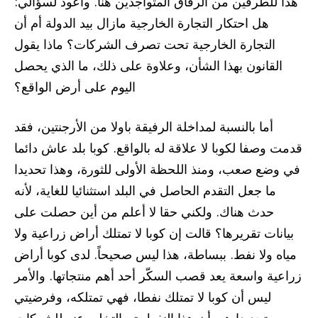
هذا للطرفين من الرفاق المتواجدين هنا. وأعود لسؤالي:
هل احتكار التجارة الخارجية مازال بيد الدولة أم أن
التجارة الخارجية تحت تصرف الشركات؟ ماذا يقول
القانون بهذا الشأن، وعلاوة على ذلك، ما الذي يحصل
اليوم على أرض الواقع؟
أما بالنسبة لمداخلة الرفيقة باولا من الأرجنتين، فقد
قدمت وصفا لكوبا لا علاقة له بالواقع. كوبا بلد عاش دائما
في وضع صعب، ومنذ اللحظة الأولى للثورة، وهذا تحديدا
ما جعل التقدم الحاصل في البلد استثنائيا للغاية، لأنه
حدث هناك. ولكني حقا لا أعلم من أين حصلت على
بيانات تقريرها؟ قالت إن كوبا لا تمتلك أراض زراعية ولا
مياه ولا نفط. ببساطة، هذا ليس صحيحاً. لدى كوبا أراض
زراعية واسعة يعد قصب السكّر أحد أهم منتجاتها. والأمر
ليس أن كوبا لا تمتلك نفطا، فهي تمتلكه، وفرضيتي
تحديدا هي أن هذا النفط يتم التخلي عنه للشركات