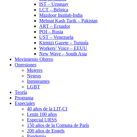
IST – Uruguay
LCT – Bélgica
Mazdoor Inqilab-India
Mehnat Kash Tarik – Pakistan
ART – Ecuador
POI – Rusia
UST – Venezuela
Kirmizi Gazete – Turquía
Workers’ Voice – EEUU
New Wave – South Asia
Movimiento Obrero
Opresiones
Mujeres
Negros
Inmigrantes
LGBT
Teoría
Programa
Especiales
40 años de la LIT-CI
Lenin 100 años
Especial URSS
150 años de la Comuna de París
200 años de Engels
Pandemia