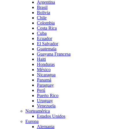
Argentina
Brasil
Bolivia
Chile
Colombia
Costa Rica
Cuba
Ecuador
El Salvador
Guatemala
Guayana Francesa
Haiti
Honduras
México
Nicaragua
Panamá
Paraguay
Perú
Puerto Rico
Uruguay
Venezuela
Norteamérica
Estados Unidos
Europa
Alemania