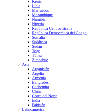
Kenia
Libia
Marruecos
Mozambique
Namibia
Nigeria
República Centroafricana
República Democrática del Congo
Somalia
Sudáfrica
Sudán
Togo
Túnez
Zimbabue
Asia
Afganistán
Argelia
Armenia
Bangladesh
Cachemira
China
Corea del Norte
India
Pakistán
Latinoamérica