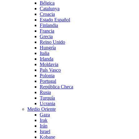
Bélgica
Catalunya
Croacia
Estado Español
Finlandia
Francia
Grecia
Reino Unido
Hungría
Italia
Irlanda
Moldavia
País Vasco
Polonia
Portugal
República Checa
Rusia
Turquía
Ucrania
Medio Oriente
Gaza
Irak
Irán
Israel
Kobane