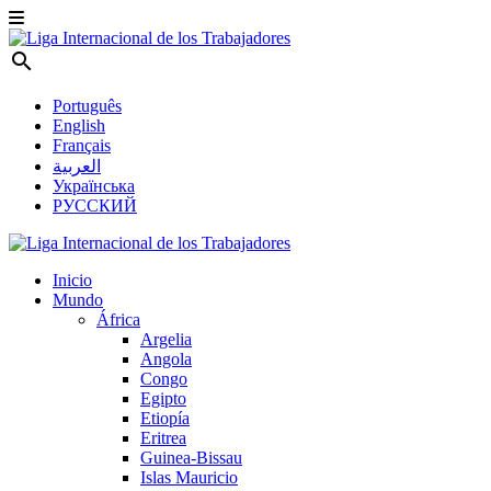
search
Português
English
Français
العربية
Українська
РУССКИЙ
Inicio
Mundo
África
Argelia
Angola
Congo
Egipto
Etiopía
Eritrea
Guinea-Bissau
Islas Mauricio