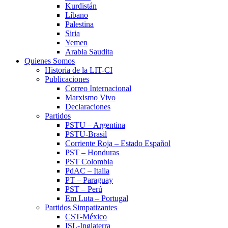
Kurdistán
Líbano
Palestina
Siria
Yemen
Arabia Saudita
Quienes Somos
Historia de la LIT-CI
Publicaciones
Correo Internacional
Marxismo Vivo
Declaraciones
Partidos
PSTU – Argentina
PSTU-Brasil
Corriente Roja – Estado Español
PST – Honduras
PST Colombia
PdAC – Italia
PT – Paraguay
PST – Perú
Em Luta – Portugal
Partidos Simpatizantes
CST-México
ISL-Inglaterra