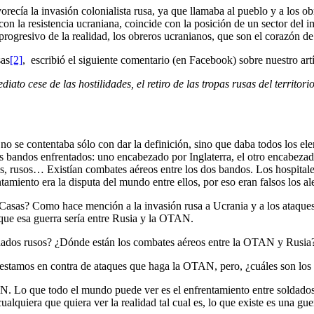
ecía la invasión colonialista rusa, ya que llamaba al pueblo y a los obr
on la resistencia ucraniana, coincide con la posición de un sector del 
 progresivo de la realidad, los obreros ucranianos, que son el corazón de
sas
[2]
, escribió el siguiente comentario (en Facebook) sobre nuestro art
diato cese de las hostilidades, el retiro de las tropas rusas del territ
 se contentaba sólo con dar la definición, sino que daba todos los elem
dos bandos enfrentados: uno encabezado por Inglaterra, el otro encabez
es, rusos… Existían combates aéreos entre los dos bandos. Los hospitales
entamiento era la disputa del mundo entre ellos, por eso eran falsos los a
Aldo Casas? Como hace mención a la invasión rusa a Ucrania y a los ataq
 que esa guerra sería entre Rusia y la OTAN.
oldados rusos? ¿Dónde están los combates aéreos entre la OTAN y Rusi
 estamos en contra de ataques que haga la OTAN, pero, ¿cuáles son lo
AN. Lo que todo el mundo puede ver es el enfrentamiento entre soldado
alquiera que quiera ver la realidad tal cual es, lo que existe es una gue