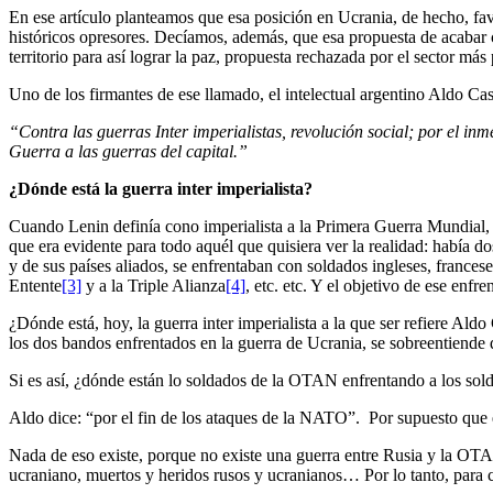
En ese artículo planteamos que esa posición en Ucrania, de hecho, favor
históricos opresores. Decíamos, además, que esa propuesta de acabar c
territorio para así lograr la paz, propuesta rechazada por el sector más
Uno de los firmantes de ese llamado, el intelectual argentino Aldo Ca
“Contra las guerras Inter imperialistas, revolución social; por el inme
Guerra a las guerras del capital.”
¿Dónde está la guerra inter imperialista?
Cuando Lenin definía cono imperialista a la Primera Guerra Mundial, no
que era evidente para todo aquél que quisiera ver la realidad: había 
y de sus países aliados, se enfrentaban con soldados ingleses, frances
Entente
[3]
y a la Triple Alianza
[4]
, etc. etc. Y el objetivo de ese enfr
¿Dónde está, hoy, la guerra inter imperialista a la que ser refiere 
los dos bandos enfrentados en la guerra de Ucrania, se sobreentiende
Si es así, ¿dónde están lo soldados de la OTAN enfrentando a los s
Aldo dice: “por el fin de los ataques de la NATO”. Por supuesto que
Nada de eso existe, porque no existe una guerra entre Rusia y la OT
ucraniano, muertos y heridos rusos y ucranianos… Por lo tanto, para cu