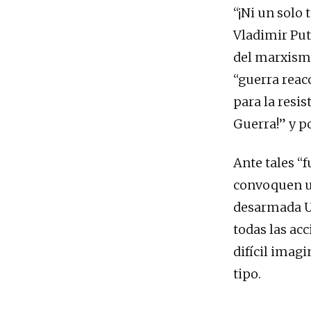
“¡Ni un solo 
Vladimir Put
del marxismo
“guerra reacc
para la resis
Guerra!” y p
Ante tales “
convoquen un
desarmada Ucr
todas las ac
difícil imag
tipo.