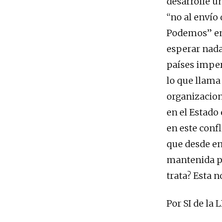
desarrolle u
“no al envío
Podemos” en 
esperar nada
países imper
lo que llama
organizacion
en el Estado
en este confl
que desde en
mantenida po
trata? Esta 
Por SI de la 