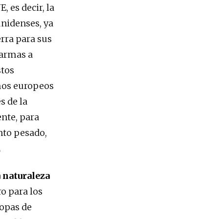
, es decir, la
nidenses, ya
rra para sus
 armas a
stos
smos europeos
s de la
ente, para
nto pesado,
.
a naturaleza
ro para los
ropas de