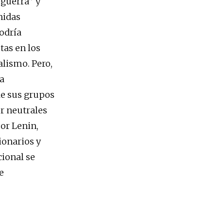
 guerra” y
nidas
odría
tas en los
alismo. Pero,
a
de sus grupos
r neutrales
por Lenin,
ionarios y
ional se
e