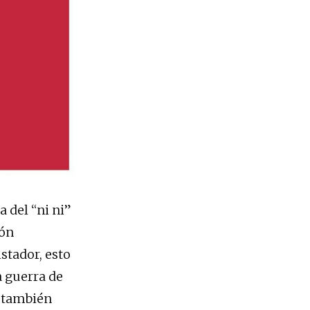
 del “ni ni”
ión
stador, esto
a guerra de
a también