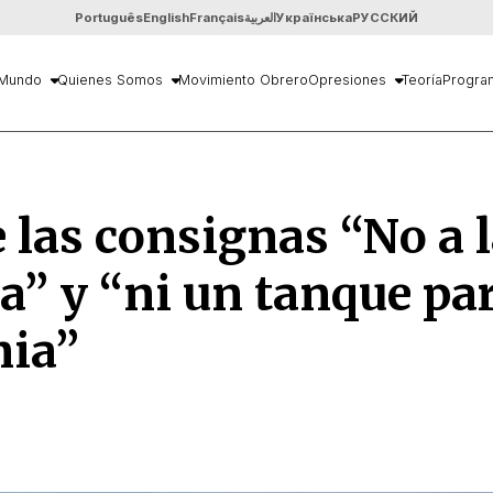
Português
English
Français
العربية
Українська
РУССКИЙ
Mundo
Quienes Somos
Movimiento Obrero
Opresiones
Teoría
Progra
 las consignas “No a 
a” y “ni un tanque pa
nia”