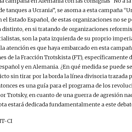
na campaña en Alemania con las consignas “No a la
 de tanques a Ucrania”, se asoma a esta campaña “U
el Estado Español, de estas organizaciones no se p
 distinto, en si tratando de organizaciones reformis
ialistas, son la pata izquierda de su proprio imperi
 la atención es que haya embarcado en esta campañ
es de la Fracción Trotskista (FT), específicamente 
 español y en Alemania. ¿En qué medida se puede se
icto sin tirar por la borda la línea divisoria trazada 
tonces es una guía para el programa de los revoluc
r Trotsky, en cuanto de una guerra de agresión nac
nota estará dedicada fundamentalmente a este debat
LIT-CI