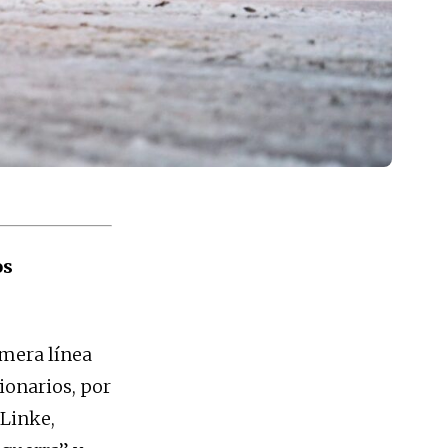
os
imera línea
cionarios, por
 Linke,