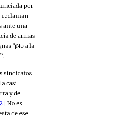
nunciada por
e reclaman
s ante una
encia de armas
nas “¡No a la
”.
s sindicatos
a casi
rra y de
2]
. No es
esta de ese