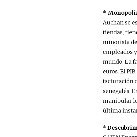
* Monopoliz
Auchan se es
tiendas, tie
minorista de
empleados y 
mundo. La fa
euros. El PIB
facturación 
senegalés. E
manipular lo
última insta
*
Descubrimi