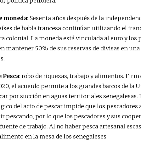
d) política petrolera.
de moneda
: Sesenta años después de la independenc
aíses de habla francesa continúan utilizando el fran
ca colonial. La moneda está vinculada al euro y los 
en mantener 50% de sus reservas de divisas en una
s.
e Pesca
: robo de riquezas, trabajo y alimentos. Fir
020, el acuerdo permite a los grandes barcos de la 
ar por succión en aguas territoriales senegalesas. E
ógico del acto de pescar impide que los pescadores 
r pescando, por lo que los pescadores y sus cooper
 fuente de trabajo. Al no haber pesca artesanal esca
limento en la mesa de los senegaleses.