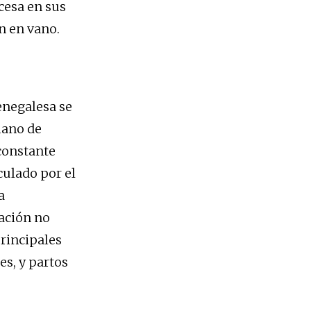
cesa en sus
n en vano.
senegalesa se
mano de
 constante
lculado por el
a
ación no
principales
es, y partos