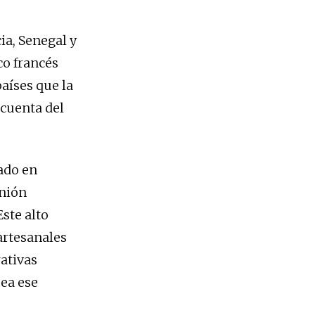
ia, Senegal y
co francés
países que la
 cuenta del
mado en
Unión
ste alto
artesanales
ativas
sea ese