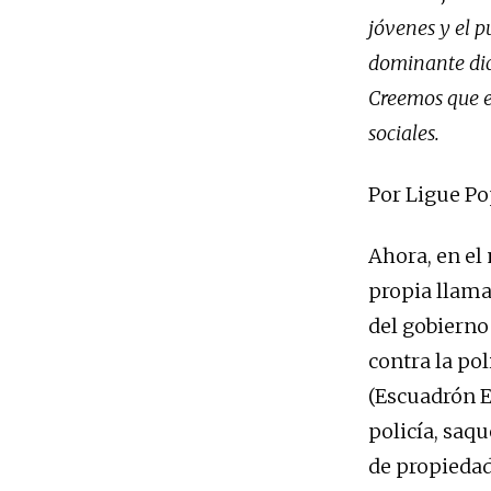
jóvenes y el p
dominante dice
Creemos que el
sociales.
Por Ligue Po
Ahora, en el 
propia llama
del gobierno
contra la po
(Escuadrón E
policía, saq
de propiedad