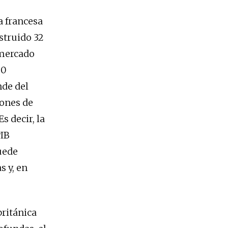
a francesa
struido 32
 mercado
00
nde del
lones de
s decir, la
PIB
uede
s y, en
ritánica