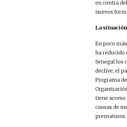
en contra de
nuevos forma
La situación
En poco más 
ha reducido 
Senegal los 
declive, el p
Programa de 
Organización
tiene acceso 
causas de mu
prematuros.