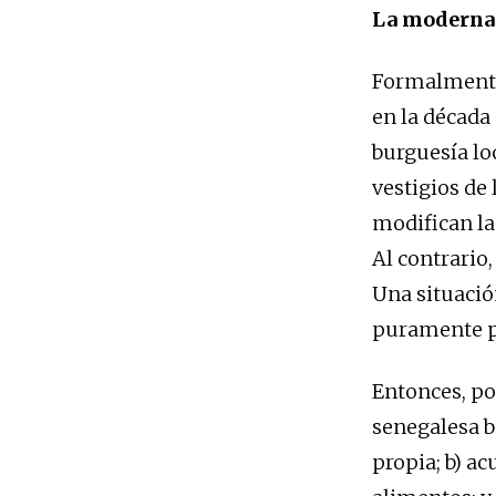
La moderna 
Formalmente,
en la década
burguesía lo
vestigios de
modifican la
Al contrario
Una situació
puramente pol
Entonces, po
senegalesa b
propia; b) a