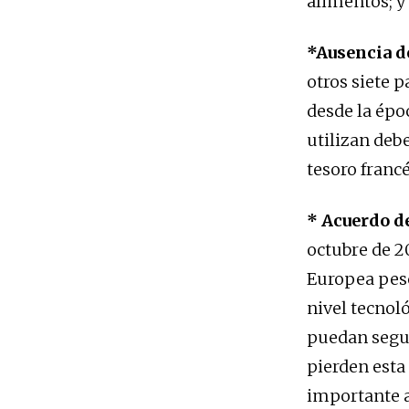
alimentos; y 
*Ausencia 
otros siete p
desde la épo
utilizan deb
tesoro francé
* Acuerdo d
octubre de 2
Europea pesc
nivel tecnol
puedan segui
pierden esta
importante a