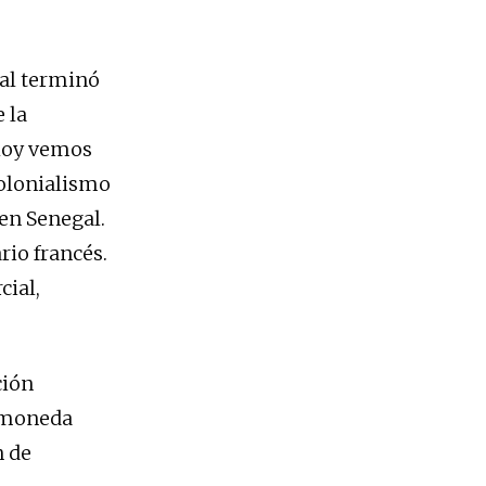
gal terminó
 la
 hoy vemos
colonialismo
 en Senegal.
rio francés.
cial,
ción
e moneda
n de