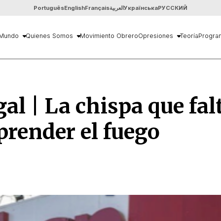
Português
English
Français
العربية
Українська
РУССКИЙ
Mundo
Quienes Somos
Movimiento Obrero
Opresiones
Teoría
Progra
al | La chispa que fal
prender el fuego