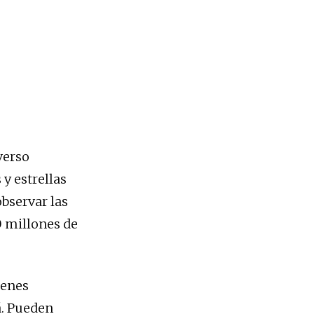
verso
y estrellas
bservar las
0 millones de
genes
á. Pueden