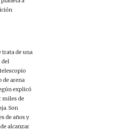
 planeta a
ición
e trata de una
a
del
telescopio
o de arena
según explicó
r miles de
oja. Son
es de años y
 de alcanzar