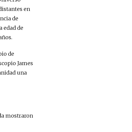
distantes en
ncia de
la edad de
años.
pio de
lescopio James
manidad una
da mostraron