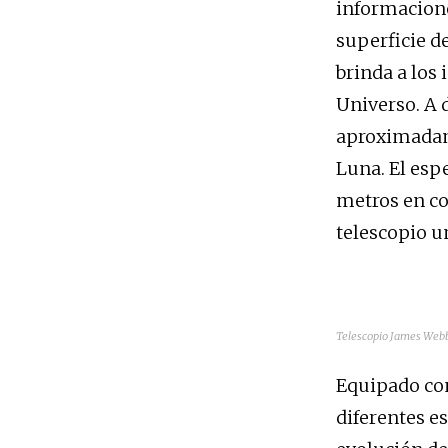
informacione
superficie d
brinda a los
Universo. A d
aproximadame
Luna. El es
metros en co
telescopio u
Telescopio James Webb
Equipado co
diferentes es