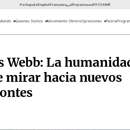
Português
English
Français
العربية
Українська
РУССКИЙ
Mundo
Quienes Somos
Movimiento Obrero
Opresiones
Teoría
Progra
s Webb: La humanida
 mirar hacia nuevos
zontes