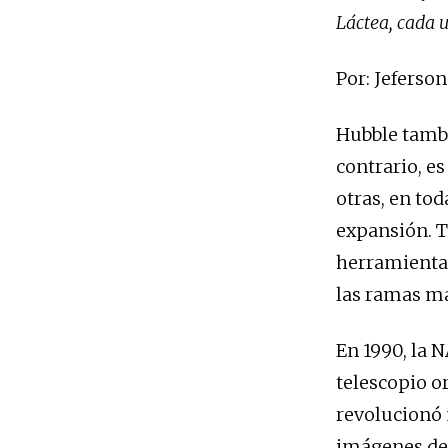
Láctea, cada u
Por: Jefers
Hubble tambi
contrario, e
otras, en to
expansión. T
herramientas
las ramas má
En 1990, la 
telescopio o
revolucionó 
imágenes del