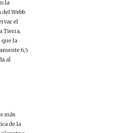
n la
a del Webb
rvar el
a Tierra,
 que la
damente 6,5
da al
os más
ica de la