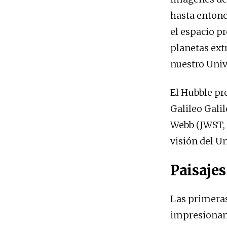
hasta entonc
el espacio p
planetas ext
nuestro Univ
El Hubble pr
Galileo Galil
Webb (JWST, 
visión del U
Paisajes
Las primera
impresionant