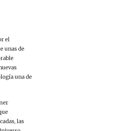
r el
te unas de
orable
 nuevas
ología una de
imer
que
cadas, las
Universo