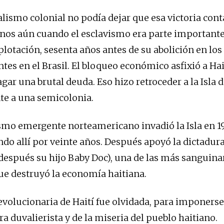
talismo colonial no podía dejar que esa victoria con
os aún cuando el esclavismo era parte importante
plotación, sesenta años antes de su abolición en lo
tes en el Brasil. El bloqueo económico asfixió a Hai
gar una brutal deuda. Eso hizo retroceder a la Isla 
te a una semicolonia.
smo emergente norteamericano invadió la Isla en 19
o allí por veinte años. Después apoyó la dictadura
 después su hijo Baby Doc), una de las más sanguina
 que destruyó la economía haitiana.
revolucionaria de Haití fue olvidada, para imponers
ra duvalierista y de la miseria del pueblo haitiano.