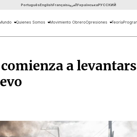
Português
English
Français
العربية
Українська
РУССКИЙ
Mundo
Quienes Somos
Movimiento Obrero
Opresiones
Teoría
Progra
 comienza a levantar
uevo