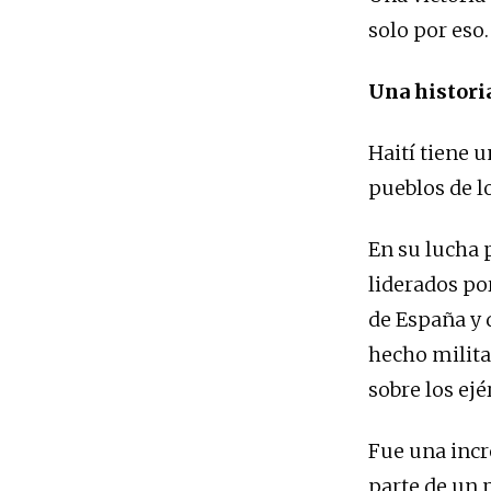
solo por eso.
Una histori
Haití tiene 
pueblos de lo
En su lucha 
liderados po
de España y d
hecho militar
sobre los ejé
Fue una incr
parte de un 