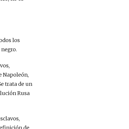
odos los
 negro.
vos,
de Napoleón,
Se trata de un
olución Rusa
esclavos,
efinición de