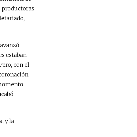
s productoras
letariado,
l avanzó
es estaban
Pero, con el
 coronación
l momento
 acabó
, y la