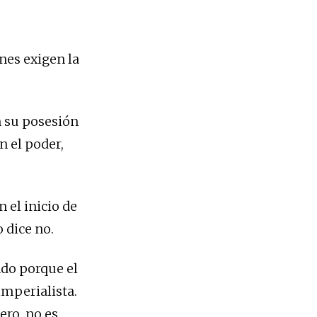
nes exigen la
n su posesión
n el poder,
 el inicio de
 dice no.
ndo porque el
imperialista.
ero, no es