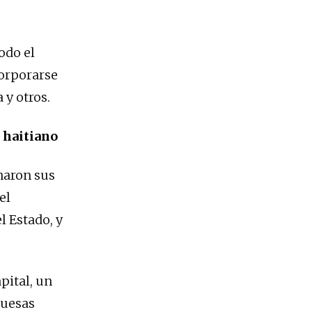
odo el
corporarse
 y otros.
 haitiano
inaron sus
el
l Estado, y
pital, un
guesas