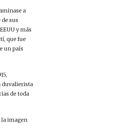
taminase a
 de sus
s EEUU y más
tí, que fue
de un país
15,
 duvalierista
rias de toda
e la imagen