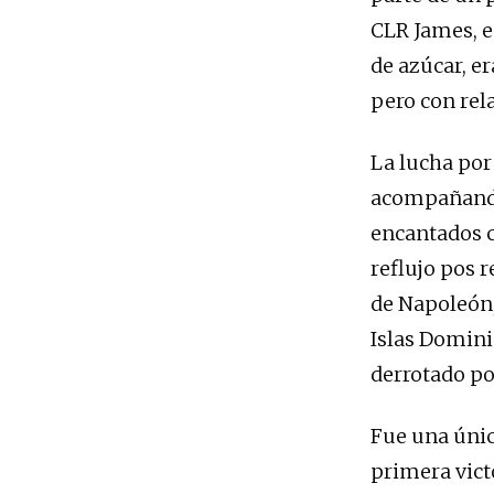
CLR James, e
de azúcar, e
pero con rel
La lucha por
acompañando 
encantados co
reflujo pos r
de Napoleón,
Islas Dominic
derrotado po
Fue una única
primera vict