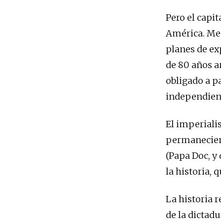
Pero el capi
América. Men
planes de ex
de 80 años an
obligado a pa
independien
El imperiali
permaneciend
(Papa Doc, y
la historia,
La historia 
de la dictadu