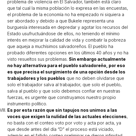
problema de violencia en El Salvador, también está claro
que tal cual la misma población lo expresa en las encuestas,
el problema de la economía no ha empezado ni siquiera a
ser abordado y debido a que Bukele representa una
burguesía interesada en depredar y agotar los recursos del
Estado usufructuándose de ellos, no teniendo el mínimo
interés en mejorar la calidad de vida y combatir la pobreza
que aqueja a muchísimos salvadoreños. El pueblo ha
probado diferentes opciones en los últimos 40 años y no ha
visto resueltos sus problemas.
Sin embargo actualmente
no hay alternativa para el pueblo salvadoreño, por eso
es que precisa el surgimiento de una opción desde los
trabajadores y los pueblos
que no deben olvidarse que
solo el trabajador salva al trabajador, que solo el pueblo,
salva al pueblo y que solo debemos confiar en nuestras
fuerzas, es urgente que construyamos nuestro propio
instrumento político.
Es por esta razón que sin tapujos nos unimos a las
voces que exigen la nulidad de las actuales elecciones
,
no basta con el conteo voto por voto y acta por acta, ya
que desde antes del día “D” el proceso está viciado,
además en el fallido conteo preliminar se dieron infinidad