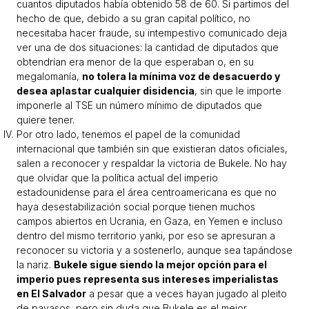
cuantos diputados había obtenido 58 de 60. Si partimos del
hecho de que, debido a su gran capital político, no
necesitaba hacer fraude, su intempestivo comunicado deja
ver una de dos situaciones: la cantidad de diputados que
obtendrían era menor de la que esperaban o, en su
megalomanía,
no tolera la mínima voz de desacuerdo y
desea aplastar cualquier disidencia
, sin que le importe
imponerle al TSE un número mínimo de diputados que
quiere tener.
Por otro lado, tenemos el papel de la comunidad
internacional que también sin que existieran datos oficiales,
salen a reconocer y respaldar la victoria de Bukele. No hay
que olvidar que la política actual del imperio
estadounidense para el área centroamericana es que no
haya desestabilización social porque tienen muchos
campos abiertos en Ucrania, en Gaza, en Yemen e incluso
dentro del mismo territorio yanki, por eso se apresuran a
reconocer su victoria y a sostenerlo, aunque sea tapándose
la nariz.
Bukele sigue siendo la mejor opción para el
imperio pues representa sus intereses imperialistas
en El Salvador
a pesar que a veces hayan jugado al pleito
de payasos, pero sin duda que Bukele es el mejor