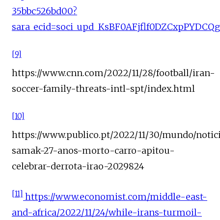
35bbc526bd00?
sara_ecid=soci_upd_KsBF0AFjflf0DZCxpPYDC
[9]
https://www.cnn.com/2022/11/28/football/iran-
soccer-family-threats-intl-spt/index.html
[10]
https://www.publico.pt/2022/11/30/mundo/noti
samak-27-anos-morto-carro-apitou-
celebrar-derrota-irao-2029824
[11]
https://www.economist.com/middle-east-
and-africa/2022/11/24/while-irans-turmoil-