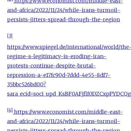
https://www.economist.com/middle-east-
and-africa/2022/11/24/while-irans-turmoil-
persists-jitters-spread-through-the-region
[3]
https://www.spiegel.de/international/world/the
regime-s-legitimacy-is-eroding-iran-
protests-continue-despite-brutal-
repression-a-e17fc90d-7ddd-4e55-8df7-
35bbc526bd00?
sara_ecid=soci_upd_KsBF0AFjflf0DZCxpPYDC
[4]
https://www.economist.com/middle-east-
and-africa/2022/11/24/while-irans-turmoil-
persists-jitters-spread-through-the-region