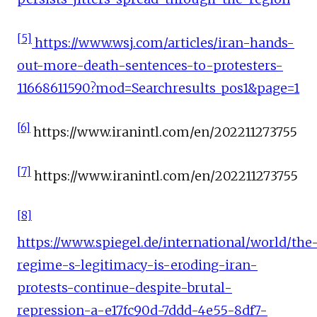
[5]
https://www.wsj.com/articles/iran-hands-
out-more-death-sentences-to-protesters-
11668611590?mod=Searchresults_pos1&page=1
[6]
https://www.iranintl.com/en/202211273755
[7]
https://www.iranintl.com/en/202211273755
[8]
https://www.spiegel.de/international/world/the
regime-s-legitimacy-is-eroding-iran-
protests-continue-despite-brutal-
repression-a-e17fc90d-7ddd-4e55-8df7-