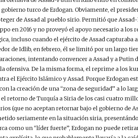
l gobierno turco de Erdogan. Obviamente, el preside
teger de Assad al pueblo sirio. Permitió que Assad
po en 2016 y no proveyó el apoyo necesario a los r
ica, incluso cuando el ejército de Assad capturaba a
dor de Idlib, en febrero, él se limitó por un largo ti
araciones, intentando convencer a Assad y a Putin 
la ofensiva. De la misma forma, el reprime a los ku
tra el Ejército Islámico y Assad. Porque Erdogan es
on la creación de una “zona de seguridad” a lo larg
 el retorno de Turquía a Siria de los casi cuatro mil
rios (que no aceptan retornar bajo el gobierno de As
etido seriamente en la situación siria, presentándo
rca como un “líder fuerte”, Erdogan no puede retirar
ta explícita, lo que probablemente llevaría a la caí