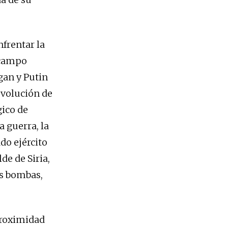
frentar la
 campo
gan y Putin
evolución de
gico de
a guerra, la
do ejército
de de Siria,
us bombas,
 proximidad