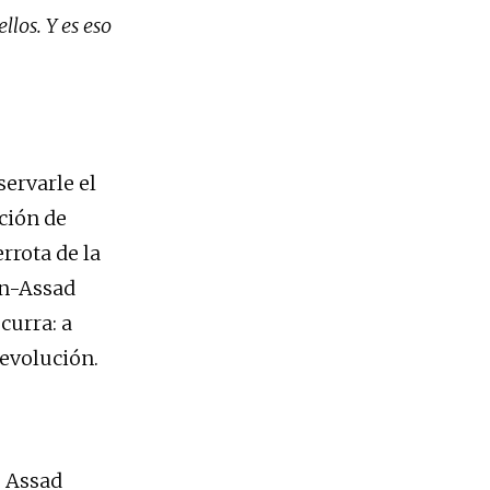
llos. Y es eso
servarle el
ción de
errota de la
in-Assad
curra: a
revolución.
e Assad