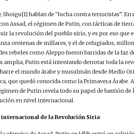
, Shoigu[1] hablan de “lucha contra terroristas”. En 
on Assad, el régimen de Putin, con tácticas de tierr
uir la revolución del pueblo sirio, y es por eso que
nza centenas de millares, y el de refugiados, millon
es rebeles como Aleppo fueron barridas de la faz de 
 amplia, Putin está intentando derrotar toda la re
barre el mundo árabe y musulmán desde Medio Orie
ica, que quedó conocida como la Primavera Árabe. A
régimen de Putin revela todo su papel de bastión de 
ución en nivel internacional.
 internacional de la Revolución Siria
la ofensiva de Assad-Putin en Idlib entró en colisió