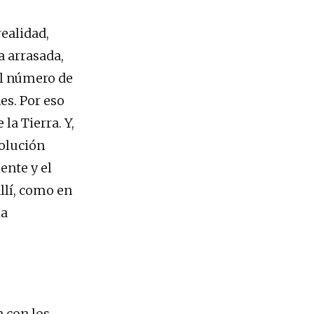
realidad,
a arrasada,
 el número de
es. Por eso
la Tierra. Y,
volución
nte y el
llí, como en
la
n con los