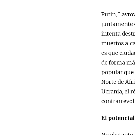
Putin, Lavrov
juntamente c
intenta destr
muertos alca
es que ciudad
de forma más
popular que 
Norte de Áfr
Ucrania, el 
contrarrevol
El potencial
No obstante, 