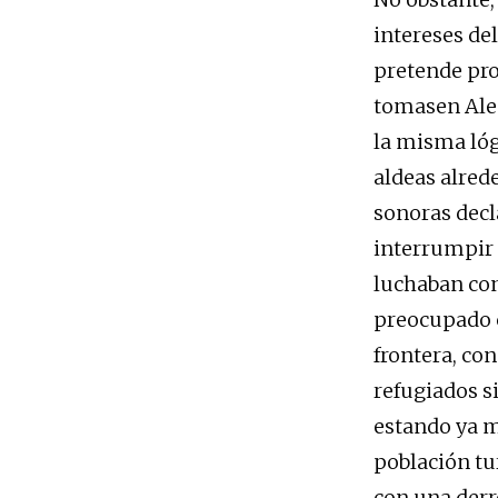
intereses de
pretende pro
tomasen Alep
la misma lóg
aldeas alrede
sonoras decl
interrumpir 
luchaban con
preocupado c
frontera, con
refugiados si
estando ya m
población tu
con una derro