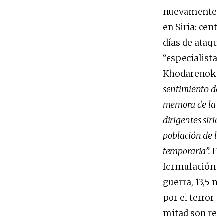
nuevamente d
en Siria: ce
días de ataq
“especialista
Khodarenok
sentimiento de
memora de la e
dirigentes sir
población de l
temporaria”.
E
formulación e
guerra, 13,5
por el terror
mitad son ref