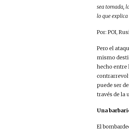
sea tomada, la
lo que explica
Por: POI, Rus
Pero el ataqu
mismo destin
hecho entre l
contrarrevol
puede ser de
través de la
Una barbari
El bombardeo 