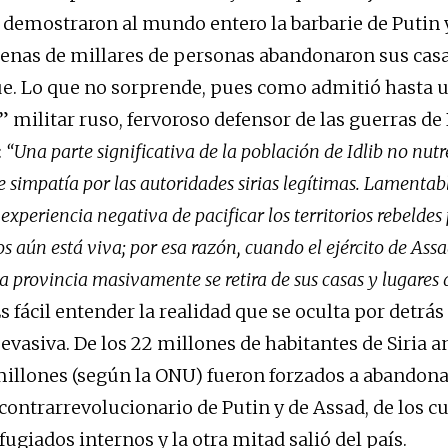
emostraron al mundo entero la barbarie de Putin 
ntenas de millares de personas abandonaron sus cas
ue. Lo que no sorprende, pues como admitió hasta 
” militar ruso, fervoroso defensor de las guerras de 
:
“Una parte significativa de la población de Idlib no nut
 simpatía por las autoridades sirias legítimas. Lamentab
xperiencia negativa de pacificar los territorios rebeldes 
ios aún está viva; por esa razón, cuando el ejército de Ass
a provincia masivamente se retira de sus casas y lugares 
s fácil entender la realidad que se oculta por detrás
vasiva. De los 22 millones de habitantes de Siria an
 millones (según la ONU) fueron forzados a abandona
 contrarrevolucionario de Putin y de Assad, de los cu
ugiados internos y la otra mitad salió del país.