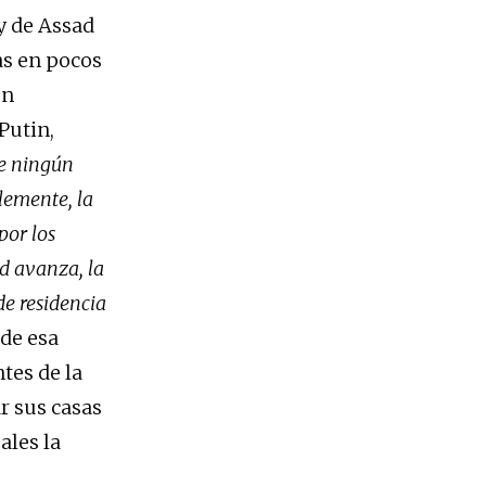
y de Assad
as en pocos
un
Putin,
re ningún
lemente, la
por los
ad avanza, la
de residencia
 de esa
tes de la
r sus casas
ales la