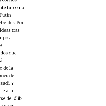
nte turco no
-Putin
ebeldes. Por
ldeas tras
empo a
de
rdos que
tá
o de la
lones de
sad). Y
se a la
se de Idlib
da de su