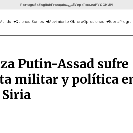
Português
English
Français
العربية
Українська
РУССКИЙ
Mundo
Quienes Somos
Movimiento Obrero
Opresiones
Teoría
Progra
za Putin-Assad sufre
ta militar y política e
 Siria