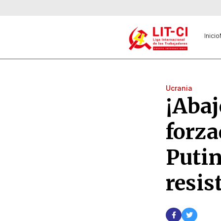
Inicio
Ucrania
¡Abaj
forza
Putin
resis