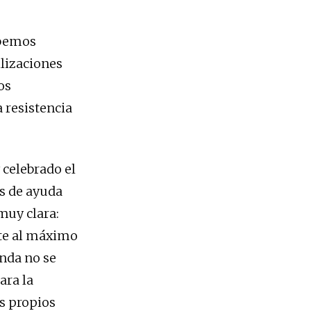
ebemos
ilizaciones
os
a resistencia
celebrado el
s de ayuda
muy clara:
nte al máximo
anda no se
ara la
s propios