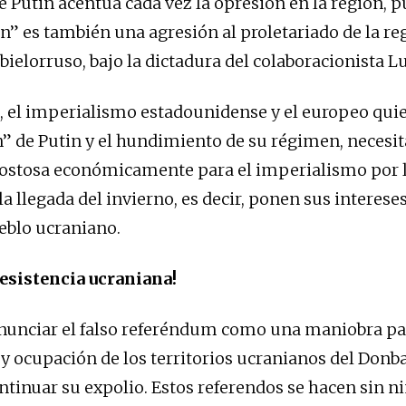
e Putin acentúa cada vez la opresión en la región, p
n” es también una agresión al proletariado de la re
 bielorruso, bajo la dictadura del colaboracionista 
o, el imperialismo estadounidense y el europeo quie
” de Putin y el hundimiento de su régimen, necesita
ostosa económicamente para el imperialismo por la
la llegada del invierno, es decir, ponen sus interes
ueblo ucraniano.
resistencia ucraniana!
unciar el falso referéndum como una maniobra pa
y ocupación de los territorios ucranianos del Donba
continuar su expolio. Estos referendos se hacen sin 