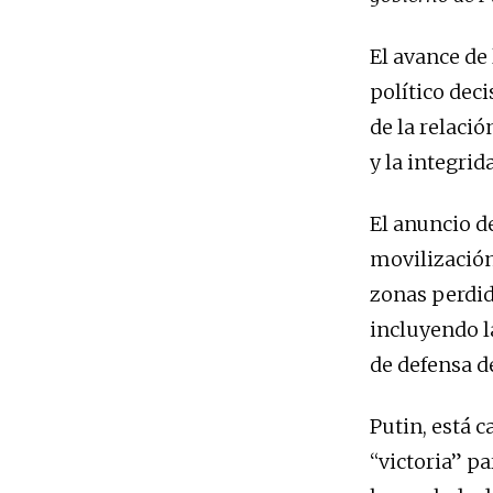
El avance de 
político deci
de la relació
y la integrid
El anuncio d
movilización
zonas perdid
incluyendo l
de defensa de
Putin, está c
“victoria” pa