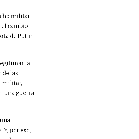
echo militar-
r el cambio
rota de Putin
legitimar la
 de las
 militar,
en una guerra
 una
 Y, por eso,