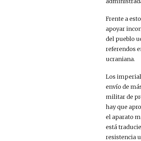
administrad
Frente a est
apoyar incon
del pueblo uc
referendos e
ucraniana.
Los imperial
envío de más
militar de p
hay que apro
el aparato mi
está traduci
resistencia 