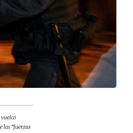
 vuelco
e las “fuerzas