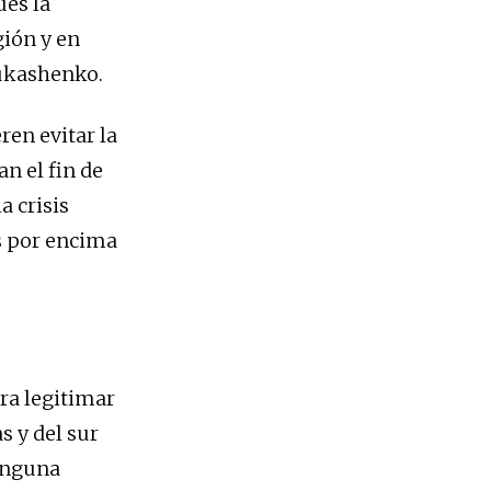
ues la
gión y en
Lukashenko.
ren evitar la
n el fin de
 crisis
es por encima
ra legitimar
s y del sur
ninguna