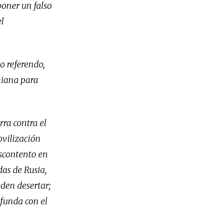
poner un falso
el
so referendo,
niana para
rra contra el
ovilización
escontento en
das de Rusia,
den desertar;
ofunda con el