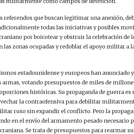
as militarmente como campos de detención.
os referendos que buscan legitimar una anexión, d
dicionalmente todas las iniciativas y posibles mov
raniano por boicotear y obstruir la celebración de l
n las zonas ocupadas y redoblar el apoyo militar a l
ismos estadounidense y europeos han anunciado y 
 armas, votando presupuestos de miles de millone
roporciones históricas. Su propaganda de guerra es 
vechar la contraofensiva para debilitar militarme
litar ruso sin expandir el conflicto. Pero la propag
endo en el envío del armamento pesado necesario p
ucraniana. Se trata de presupuestos para rearmar su