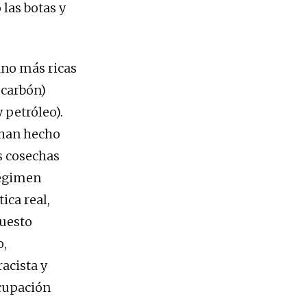
 las botas y
ano más ricas
 carbón)
 petróleo).
o han hecho
s cosechas
régimen
ica real,
puesto
o,
acista y
ocupación