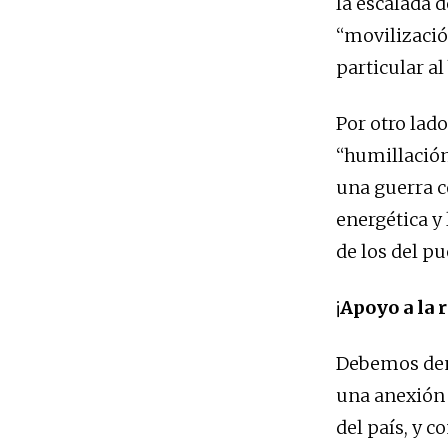
la escalada d
“movilizació
particular al
Por otro lad
“humillación
una guerra c
energética y 
de los del p
¡
Apoyo a la 
Debemos den
una anexión 
del país, y 