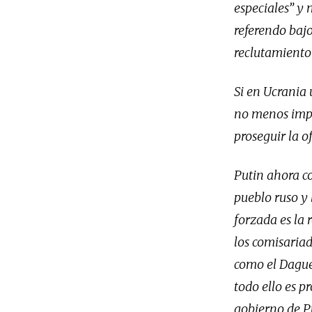
especiales” y 
referendo bajo
reclutamiento 
Si en Ucrania 
no menos impor
proseguir la o
Putin ahora co
pueblo ruso y 
forzada es la 
los comisariad
como el Dague
todo ello es 
gobierno de P