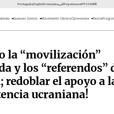
Português
English
Français
العربية
Українська
РУССКИЙ
Mundo
Quienes Somos
Movimiento Obrero
Opresiones
Teoría
Progra
o la “movilización”
da y los “referendos” 
; redoblar el apoyo a l
tencia ucraniana!