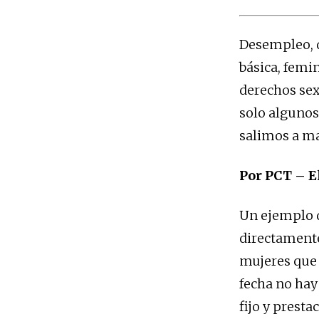
Desempleo, d
básica, femi
derechos sex
solo algunos
salimos a ma
Por PCT – El
Un ejemplo de
directamente
mujeres que 
fecha no hay
fijo y presta