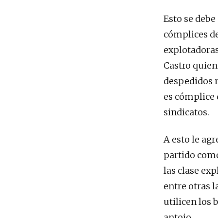
Esto se debe
cómplices de
explotadoras
Castro quien
despedidos n
es cómplice 
sindicatos.
A esto le ag
partido como
las clase ex
entre otras 
utilicen los
antojo.