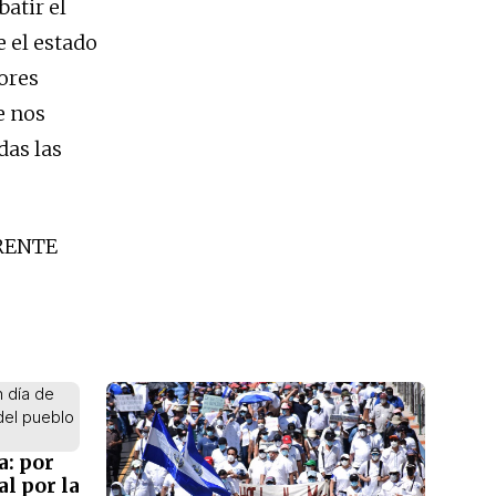
atir el
 el estado
tores
e nos
das las
RENTE
a: por
l por la