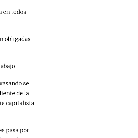
a en todos
an obligadas
rabajo
evasando se
iente de la
ie capitalista
es pasa por