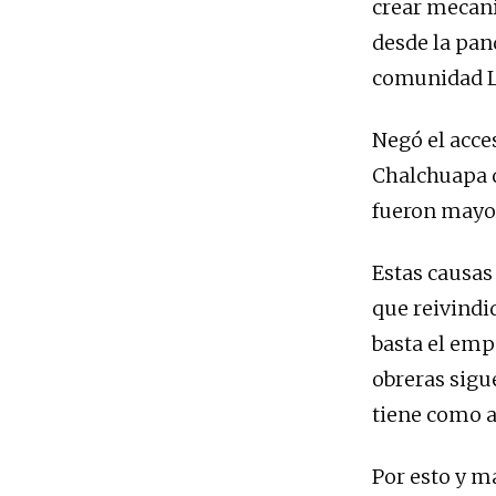
crear mecani
desde la pan
comunidad LG
Negó el acce
Chalchuapa d
fueron mayo
Estas causas
que reivindi
basta el em
obreras sigu
tiene como a
Por esto y m