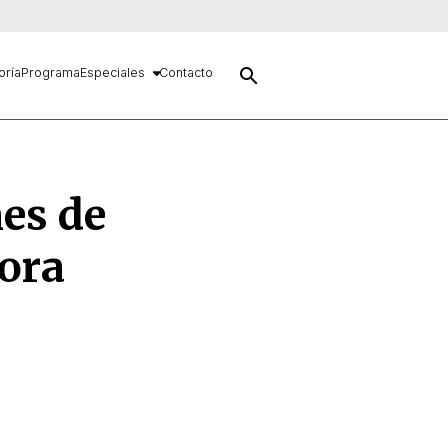
search
oría
Programa
Especiales
Contacto
es de
dora