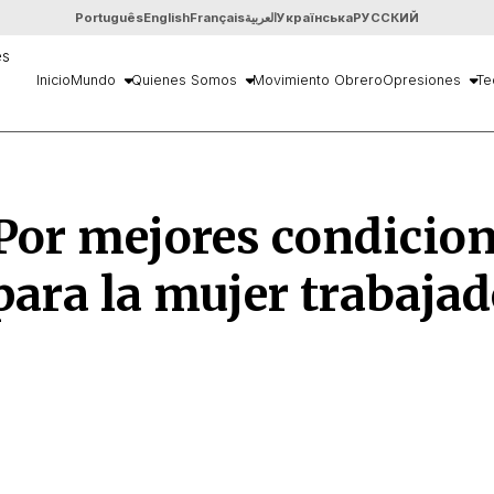
Português
English
Français
العربية
Українська
РУССКИЙ
Inicio
Mundo
Quienes Somos
Movimiento Obrero
Opresiones
Te
Por mejores condicion
para la mujer trabaja