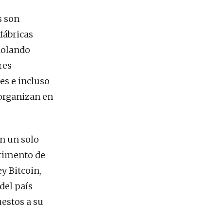
s son
fábricas
Rolando
res
es e incluso
 organizan en
n un solo
trimento de
y Bitcoin,
del país
uestos a su