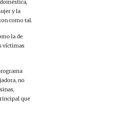
 doméstica,
ujer y la
ron como tal.
como la de
s víctimas
 programa
jadora, no
sinas,
rincipal que