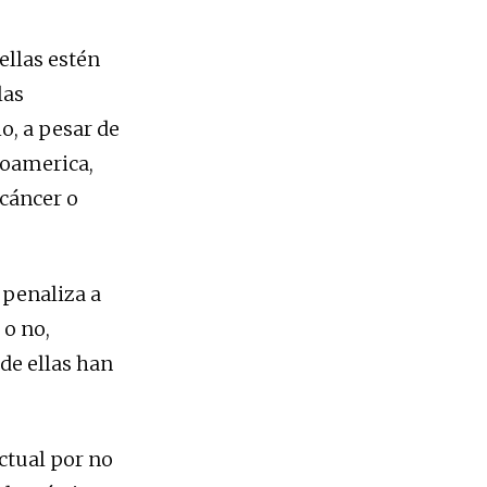
ellas estén
las
o, a pesar de
roamerica,
 cáncer o
 penaliza a
 o no,
de ellas han
ctual por no