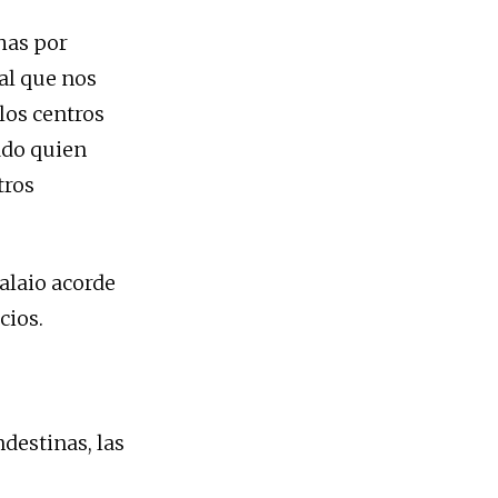
has por
al que nos
 los centros
tado quien
tros
alaio acorde
cios.
destinas, las