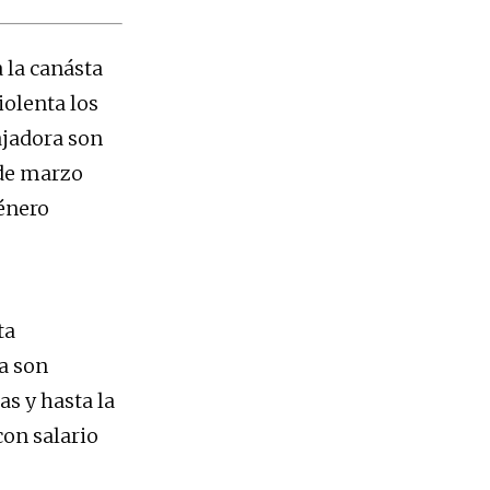
 la canásta
iolenta los
ajadora son
 de marzo
género
ta
a son
s y hasta la
con salario