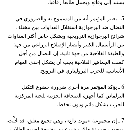
يستند إلى وقائع ويحمل طابعاً رفاقياً.
5 ـ يعتبر المؤتمر أنه من المسموح به والضروري في
النضال ضد البرجوازية استغلال العداوات بين مختلف
شرائح البرجوازية النرويجية وبشكل خاص أكثر العداوات
بين الرأسمال الكبير وأنصار الإصلاح الزراعي من جهة
والطبقة الفلاحية من جهة ثانية. إن النضال من أجل
كسب الجماهير الفلاحية يجب أن يشكل إحدى المهام
الأساسية للحزب البروليتاري في النرويج.
6 ـ يؤكد المؤتمر مرة أخرى ضرورة خضوع التكتل
البرلماني كما أجهزة الصحافة الحزبية للجنة المركزية
للحزب بشكل دائم ودون تحفظ.
7 ـ إن مجموعة «موت داغ»، وهي تجمع مغلق، قد حُلَّت،
ووجود مجموعة طلاب شيوعيين مفتوحة لجميع الطلاب