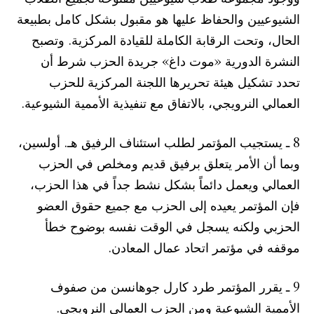
الشيوعيين والحفاظ عليها هو مقبول بشكل كامل بطبيعة
الحال، وتحت الرقابة الكاملة للقيادة المركزية. وتصبح
النشرة الدورية «موت داغ» جريدة الحزب شرط أن
تحدد تشكيل هيئة تحريرها اللجنة المركزية للحزب
العمالي النرويجي، بالاتفاق مع تنفيذية الأممية الشيوعية.
8 ـ يستجيب المؤتمر لطلب استئناف الرفيق هـ. أولسين،
وبما أن الأمر يتعلق برفيق قديم ومخلص في الحزب
العمالي ويعمل دائماً بشكل نشط جداً في هذا الحزب،
فإن المؤتمر يعيده إلى الحزب مع جميع حقوق العضو
الحزبي ولكنه يسجل في الوقت نفسه بوضوح خطأ
موقفه في مؤتمر اتحاد عمال المعادن.
9 ـ يقرر المؤتمر طرد كارل جوهانسن من صفوف
الأممية الشيوعية ومن الحزب العمالي النرويجي.