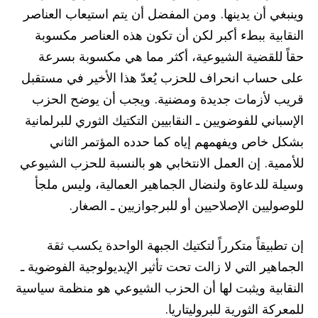
وينبغي أن يدينها. ومن المفضل أن يتم استيعاب العناصر
النقابية ببطء أكبر لكن أن تكون هذه العناصر مكسوبة
حقاً للقضية الشيوعية، أكثر مما هي مكسوبة بسرعة
على حساب انحراف للحزب يُعدّ هذا الأخير في مستقبل
قريب لأزمات جديدة ومضنية. ويجب أن يوضح الحزب
الإسباني للفوضويين ـ النقابيين التكتيك الثوري للبرلمانية
بشكل خاص ويفهمهم إياه كما حدده المؤتمر الثاني
للأممية. إن العمل الانتخابي هو بالنسبة للحزب الشيوعي
وسيلة للدعاوة ولنضال الجماهير العمالية، وليس ملجأ
للوصوليين الإصلاحيين أو للبرجوازيين ـ الصغار.
إن تطبيقاً متكرراً لتكتيك الجبهة الواحدة يكسب ثقة
الجماهير التي لا زالت تحت تأثير الإيديولوجية الفوضوية ـ
النقابية ويثبت لها أن الحزب الشيوعي هو منظمة سياسية
للمعركة الثورية للبروليتاريا.