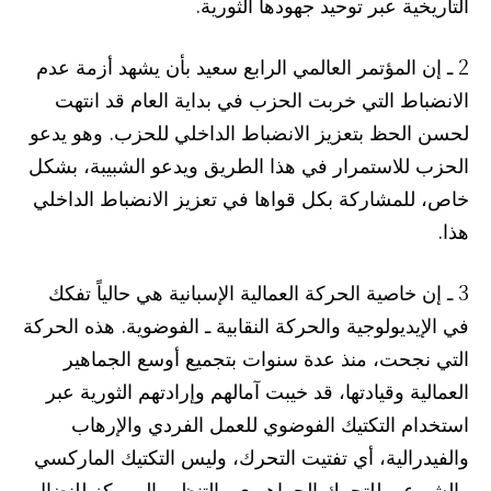
التاريخية عبر توحيد جهودها الثورية.
2 ـ إن المؤتمر العالمي الرابع سعيد بأن يشهد أزمة عدم
الانضباط التي خربت الحزب في بداية العام قد انتهت
لحسن الحظ بتعزيز الانضباط الداخلي للحزب. وهو يدعو
الحزب للاستمرار في هذا الطريق ويدعو الشبيبة، بشكل
خاص، للمشاركة بكل قواها في تعزيز الانضباط الداخلي
هذا.
3 ـ إن خاصية الحركة العمالية الإسبانية هي حالياً تفكك
في الإيديولوجية والحركة النقابية ـ الفوضوية. هذه الحركة
التي نجحت، منذ عدة سنوات بتجميع أوسع الجماهير
العمالية وقيادتها، قد خيبت آمالهم وإرادتهم الثورية عبر
استخدام التكتيك الفوضوي للعمل الفردي والإرهاب
والفيدرالية، أي تفتيت التحرك، وليس التكتيك الماركسي
والشيوعي للتحرك الجماهيري والتنظيم الممركز للنضال.