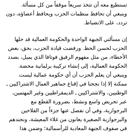
تستطيع معه أن تتخذ سريعاً موقفاً من كل مسألة.
وينبغي أن تحافظ منظمات الحزب ويحافظ أعضاؤه، دون
تردد، على الانضباط.
إن مسألتي الجبهة الواحدة والحكومة العمالية قد حلها
الحزب لحسن الحظ. ورفضت قيادة الحزب، بحق، بعض
الأخطاء، من مثل مفهوم الرفيق فوتافا الذي يميل، بصدد
الحكومة العمالية، إلى إنشاء تركيبة برلمانية محضة.
وينبغي أن يعلم الحزب أن أي حكومة عمالية ليست
ممكنة إلا إذا نجحنا في إقناع جماهير العمال الاشتراكيين ـ
الوطنيين، والاشتراكيين ـ الديمقراطيين وغير المهتمين،
عبر تحريض واسع ونشط، بضرورة القطع مع
البرجوازية، وفي أن نفصل عنها جزءاً من الفلاحين
والبرجوازية الصغيرة يعانون من غلاء المعيشة، ونجندهم
في صفوف الجبهة المعادية للرأسمالية؛ وضمن هذا