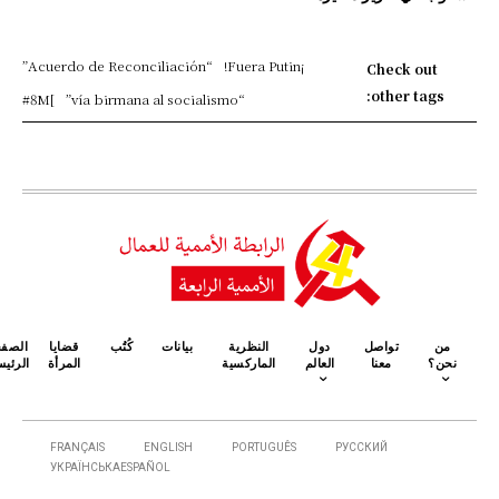
“Acuerdo de Reconciliación”
¡Fuera Putin!
Check out
other tags:
#8M
]
“vía birmana al socialismo”
من
تواصل
دول
النظرية
بيانات
كُتُب
قضايا
الصف
نحن؟
معنا
العالم
الماركسية
المرأة
الرئيس
FRANÇAIS
ENGLISH
PORTUGUÊS
РУССКИЙ
УКРАЇНСЬКА
ESPAÑOL