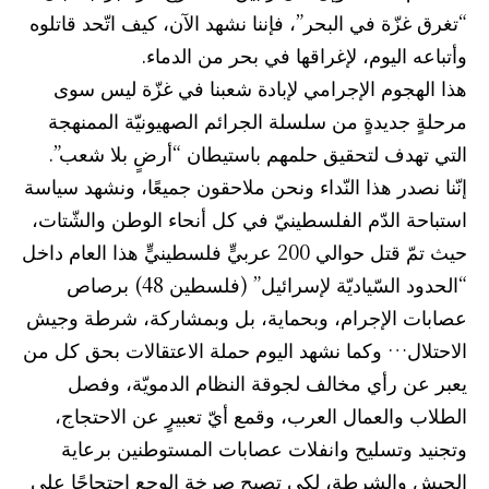
“تغرق غزّة في البحر”، فإننا نشهد الآن، كيف اتّحد قاتلوه
وأتباعه اليوم، لإغراقها في بحر من الدماء.
هذا الهجوم الإجرامي لإبادة شعبنا في غزّة ليس سوى
مرحلةٍ جديدةٍ من سلسلة الجرائم الصهيونيّة الممنهجة
التي تهدف لتحقيق حلمهم باستيطان “أرضٍ بلا شعب”.
إنّنا نصدر هذا النّداء ونحن ملاحقون جميعًا، ونشهد سياسة
استباحة الدّم الفلسطينيّ في كل أنحاء الوطن والشّتات،
حيث تمّ قتل حوالي 200 عربيٍّ فلسطينيٍّ هذا العام داخل
“الحدود السّياديّة لإسرائيل” (فلسطين 48) برصاص
عصابات الإجرام، وبحماية، بل وبمشاركة، شرطة وجيش
الاحتلال… وكما نشهد اليوم حملة الاعتقالات بحق كل من
يعبر عن رأي مخالف لجوقة النظام الدمويّة، وفصل
الطلاب والعمال العرب، وقمع أيّ تعبيرٍ عن الاحتجاج،
وتجنيد وتسليح وانفلات عصابات المستوطنين برعاية
الجيش والشرطة، لكي تصبح صرخة الوجع احتجاجًا على