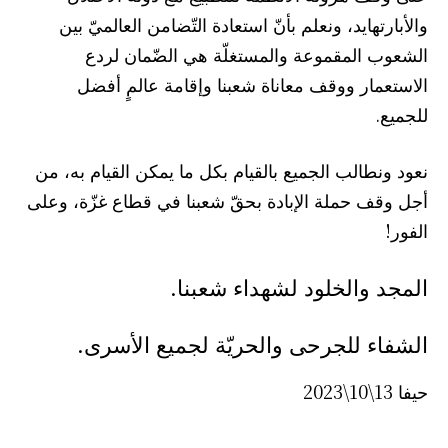
والأبارتهايد، ونعلم بأنّ استعادة التّضامن العالميّ بين
الشعوب المقموعة والمستغلّة هي الضّمان لردع
الاستعمار ووقف معاناة شعبنا وإقامة عالمٍ أفضل
للجميع.
نعود ونطالب الجميع بالقيام بكل ما يمكن القيام به، من
أجل وقف حملة الإبادة بحقّ شعبنا في قطاع غزّة، وعلى
الفور!
المجد والخلود لشهداء شعبنا.
الشفاء للجرحى والحريّة لجميع الأسرى.
حيفا 13\10\2023