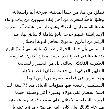
نطلق من هنا، من حيفا المحتلة، صرخة ألم واستغاثة،
وطلبًا عاجلًا للتحرك من أجل إنقاذ مليونين من بنات وأبناء
شعبنا الفلسطيني، أطفالا وشيوخا، ممن شنّت آلة الحرب
الإسرائيليّة عليهم حرب إبادةٍ شاملة لا سابق لها، على
الرغم من التاريخ الدمويّ الحافل لدولة الاحتلال.
لن ننسى بأن حملة الجرائم ضد الإنسانيّة التي تُشنّ اليوم
ضد شعبنا في قطاع غزّة ليست مجرّد “جنون” تمارسه
الحكومة الفاشيّة الحاليّة، بل هي استمرارٌ لسياسة
التطهير العرقي التي جعلت سكان القطاع لاجئين
ومحاصرين في قطعة صغيرة من أرض الوطن
الفلسطيني، تنعدم فيها مقوّمات الحياة، منذ 75 سنة. لقد
اشتدّ الحصار على هؤلاء، بصورة أكثر وحشيّة، حينما
أجبرت المقاومة الاحتلال على سحب قواته ومستوطنيه
منذ عام 2005. وإن كان رابين قد صرّح مرة برغبته بأن