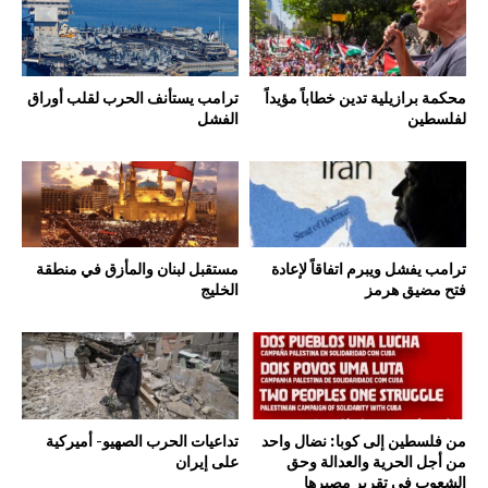
محكمة برازيلية تدين خطاباً مؤيداً
ترامب يستأنف الحرب لقلب أوراق
لفلسطين
الفشل
ترامب يفشل ويبرم اتفاقاً لإعادة
مستقبل لبنان والمأزق في منطقة
فتح مضيق هرمز
الخليج
من فلسطين إلى كوبا: نضال واحد
تداعيات الحرب الصهيو- أميركية
من أجل الحرية والعدالة وحق
على إيران
الشعوب في تقرير مصيرها