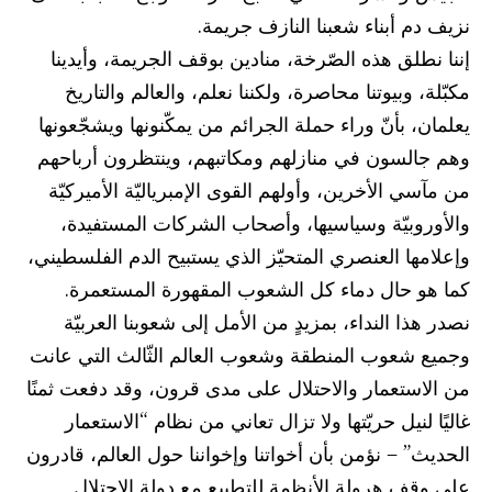
نزيف دم أبناء شعبنا النازف جريمة.
إننا نطلق هذه الصّرخة، منادين بوقف الجريمة، وأيدينا
مكبّلة، وبيوتنا محاصرة، ولكننا نعلم، والعالم والتاريخ
يعلمان، بأنّ وراء حملة الجرائم من يمكّنونها ويشجّعونها
وهم جالسون في منازلهم ومكاتبهم، وينتظرون أرباحهم
من مآسي الأخرين، وأولهم القوى الإمبرياليّة الأميركيّة
والأوروبيّة وسياسيها، وأصحاب الشركات المستفيدة،
وإعلامها العنصري المتحيّز الذي يستبيح الدم الفلسطيني،
كما هو حال دماء كل الشعوب المقهورة المستعمرة.
نصدر هذا النداء، بمزيدٍ من الأمل إلى شعوبنا العربيّة
وجميع شعوب المنطقة وشعوب العالم الثّالث التي عانت
من الاستعمار والاحتلال على مدى قرون، وقد دفعت ثمنًا
غاليًا لنيل حريّتها ولا تزال تعاني من نظام “الاستعمار
الحديث” – نؤمن بأن أخواتنا وإخواننا حول العالم، قادرون
على وقف هرولة الأنظمة للتطبيع مع دولة الاحتلال