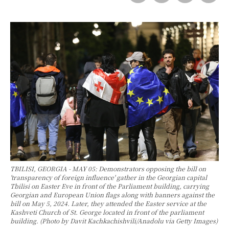
TBILISI, GEORGIA - MAY 05: Demonstrators opposing the bill on
'transparency of foreign influence' gather in the Georgian capital
Tbilisi on Easter Eve in front of the Parliament building, carrying
Georgian and European Union flags along with banners against the
bill on May 5, 2024. Later, they attended the Easter service at the
Kashveti Church of St. George located in front of the parliament
building. (Photo by Davit Kachkachishvili/Anadolu via Getty Images)