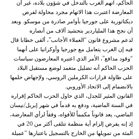
الحاكم، اتهم الغرب بالتدخل في شؤون بلاده، غير أن
المعارضة اعتبرت هذا الاتهام مجرد محاولة لفرض
ديكتاتورية على جورجيا بأوامر صادرة من موسكو. وبعد
أن نجح هذا الملياردير بتحشيد آلاف من أنصاره
لدعم مشروع قانون “العملاء الأجانب”، ألقى خطابا قال
فيه إن الغرب يتعامل مع جورجيا وأوكرانيا على أنهما
“وقود مدافع”، الأمر الذي اعتبره المعارضون سياسات
الحزب الحاكم أنه تضليل متعمد لوضع مستقبل البلاد
على طاولة قرارات الكرملين الروسي، ولإجهاض حلمها
بالانضمام إلى الاتحاد الأوروبي.
القانون المثير للجدل، الذي حاول الحزب الحاكم إقراره
في السنة الماضية، ودفع به قدماً في شهر إبريل/نيسان
الماضي، يعد قانوناً مكمماً للأفواه، وفقاً لرأي المعارضة،
إذ إنه يفرض إلزام أية منظمة تتلقى أكثر من 20 في
المئة من تمويلها من الخارج بالتسجيل باعتبارها “عميلة