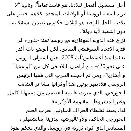
أجل مستقبل أفضل لبلادنا، هو فاسد تماماً”. وتابع: “لا
نريد التبعية لروسيا أو الولايات المتحدة، كلاهما خطر على
بلادنا.. الحل الوحيد هو ائتلاف حكومي يضمن استقلاليتنا
دون التبعية لأية دولة”.
نزاع هذه الدولة القوقازية مع روسيا تمتد جذوره إلى
فترة الاتحاد السوفييتي السابق، لكن الوضع بات أكثر
تعقيدا منذ أغسطس/آب 2008، حين استولى الروس
على نحو 20% من أراضي البلاد في كل من “أوسيتيا”
و”أبخازيا”، ومن ثم أججت الحرب التي شنها الرئيس
الروسي فلاديمير بوتين ضد أوكرانيا مشاعر الشعب
الجورجي، الذي عبرت غالبيته العظمى عن دعمها الكامل
وغير المشروط للمقاومة الأوكرانية.
لذا، يعتقد نشطاء الحراك المناوئين لحزب الحلم
الجورجي الحاكم، ولأوغاليرشية بيدزينا إيفانشفيلي،
الميليادير الذي كون ثروته في روسيا، والذي يحكم نفوذ