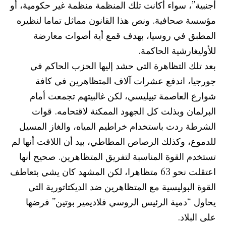
أجنبية”، سواء أكانت تلك المنظمة منظمة غير حكومية، أو
مؤسسة صحافية. ونص هذا القانون مماثل تماما لنظيره
المطبق في روسيا، بهدف قمع أية أصوات معارضة
للأوليغارشية الحاكمة.
بعد تلك التظاهرة التي حشد إليها الحزب الحاكم في
جورجيا، اندفع عشرات آلاف المتظاهرين في كافة
شوارع العاصمة تبيليسي، لكن غالبيتهم تجمعت أمام
البرلمان وبذلت كل الجهود الممكنة لاقتحامه. قوات
الشرطة ردت باستخدام خراطيم المياه، والغاز المسيل
للدموع، وكذلك الرصاص المطاطي، بيد أن اللافت أنها لم
تستخدم القوة المناسبة لتفريق المتظاهرين. صحيح أنها
اعتقلت نحو 63 متظاهرا، لكن المشهد كان يشي بتعاطف
القوة البوليسية مع المتظاهرين ضد الديكتاتورية التي
يحاول “دمية الرئيس الروسي فلاديمير بوتين” فرضها
على البلاد.