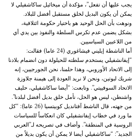
يجب عليها أن تفعل”، مؤكدة أن ميخائيل ساكاشفيلي لا
يمكن أن يكون البديل لخلق مستقبل أفضل للبلاد.
ونوهت بأن الحل الوحيد هو باختيار حكومة ائتلافية،
بشكل يضمن عدم تكرس السلطة والنفوذ بين يدي أي
من اللاعبين السياسيين.
أما الناشطة إيليني فيشاغوري (24 عاما) فقالت:
“إيفانشفيلي يستخدم سلطته للحيلولة دون انضمام بلادنا
إلى الاتحاد الأوروبي، وهذا حلمنا، نحن الجورجيين، إنه
شريك لبوتين، ونحن لا نريد العودة إلى هيمنة جلاوزة
الاتحاد السوفييتي”. وتابعت: “أيضا ساكاشفيلي، حليف
واشنطن، ليس هو الحل، نأمل خلق بديل أفضل لبلدنا”.
من جهته، قال الناشط آفتانديل كوبيتسيا (26 عاما): “كل
ما ورد في خطاب إيفانشفيلي كان انعكاساً للسياسات
الروسية في المنطقة”. وأضاف في تصريحه لـ”العربي
الجديد”: “ساكاشفيلي أيضا لا يمكن أن يكون بديلاً من