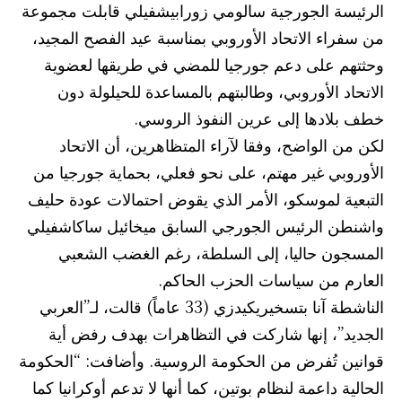
الرئيسة الجورجية سالومي زورابيشفيلي قابلت مجموعة
من سفراء الاتحاد الأوروبي بمناسبة عيد الفصح المجيد،
وحثتهم على دعم جورجيا للمضي في طريقها لعضوية
الاتحاد الأوروبي، وطالبتهم بالمساعدة للحيلولة دون
خطف بلادها إلى عرين النفوذ الروسي.
لكن من الواضح، وفقا لآراء المتظاهرين، أن الاتحاد
الأوروبي غير مهتم، على نحو فعلي، بحماية جورجيا من
التبعية لموسكو، الأمر الذي يقوض احتمالات عودة حليف
واشنطن الرئيس الجورجي السابق ميخائيل ساكاشفيلي
المسجون حاليا، إلى السلطة، رغم الغضب الشعبي
العارم من سياسات الحزب الحاكم.
الناشطة آنا بتسخيريكيدزي (33 عاماً) قالت، لـ”العربي
الجديد”، إنها شاركت في التظاهرات بهدف رفض أية
قوانين تُفرض من الحكومة الروسية. وأضافت: “الحكومة
الحالية داعمة لنظام بوتين، كما أنها لا تدعم أوكرانيا كما