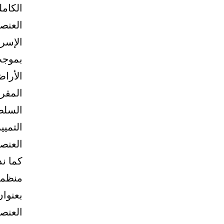
الكامل
الإسرا
بموجب
الأراض
المقر
السلطا
التمي
العنص
كما ن
منظمة
بعنوان
العنصر