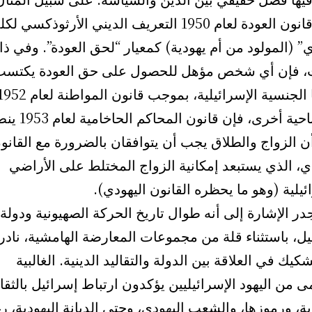
يحدد قانون العودة لعام 1950 التعريف الديني الأرثوذكسي ل
” (المولود من أم يهودية) كمعيار “لحق العودة”. وفي ذ
، فإن أي شخص مؤهل للحصول على حق العودة يكتسب
ومن ناحية أخرى، فإن قانون المحاكم الحا
 الزواج والطلاق يجب أن يتوافقان بالضرورة مع القانو
ي، الذي يستبعد إمكانية الزواج المختلط على الأراضي
ئيلية (وهو ما يحظره القانون اليهودي).
در الإشارة إلى أنه طوال تاريخ الحركة الصهيونية ودولة
ل، باستثناء قلة من مجموعات المعارضة الهامشية، نادرا
شكيك في العلاقة بين الدولة والتقاليد الدينية. الغالبية
 من اليهود الإسرائيليين يؤكدون ارتباط إسرائيل بالثقا
ية، ورموزها، والشعب اليهودي، وحتى الديانة اليهودية، ر