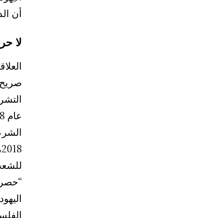
أن الد
لا حر
العلاق
صريح 
التشري
الشرعي
8
للشعب
“حصري
اليهود
الفلس