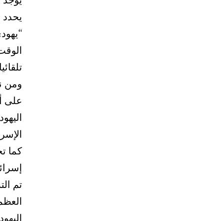
“يهودي
الوقت
على أن
اليهود
الإسرا
كما تج
إسرائي
تم الت
العظمى
اليهود