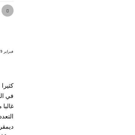
فبراير 29, 2024
كثيرا 
في ال
غالبا 
التعدد
ديمقر