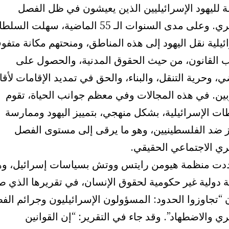
ة لليهود الإسرائيليين الذين يعيشون في ظل الفصل
العنصري. وعلى مدى السنوات الـ 55 الماضية، سهلت ال
ئيلية نقل اليهود إلى هذه المناطق، ومنحتهم مكانة متفو
 القانون، من حيث الحقوق المدنية، والحصول على
ي، وحرية التنقل، والبناء، والحق في تمديد الإقامات لأقا
بين. في هذه المجالات وفي معظم جوانب الحياة، تقوم
ت الإسرائيلية، بشكل منهجي، بتمييز اليهود وممارسة
يز ضد الفلسطينيين، وهو ما يرقى إلى مستوى الفصل
ري الاجتماعي الحقيقي.
ددت منظمة هيومن رايتس ووتش بسياسات إسرائيل، و
 دولية غير حكومية لحقوق الإنسان، في تقريرها الذي ص
 “تجاوزوا الحدود: المسؤولون الإسرائيليون وجرائم الف
ي والاضطهاد”. وقد جاء في التقرير: “إن القوانين