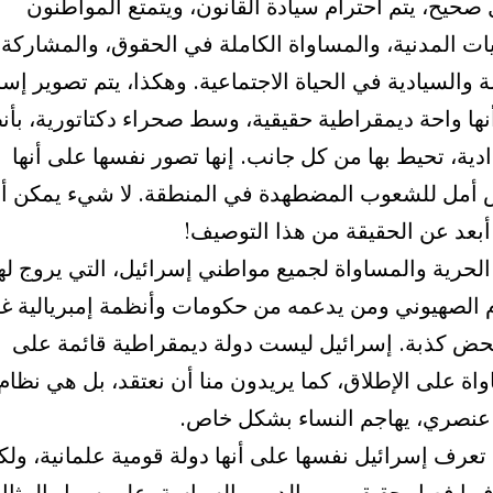
حيح، يتم احترام سيادة القانون، ويتمتع المواطنون
ات المدنية، والمساواة الكاملة في الحقوق، والمشاركة
ة والسيادية في الحياة الاجتماعية. وهكذا، يتم تصوير إس
نها واحة ديمقراطية حقيقية، وسط صحراء دكتاتورية، بأ
دية، تحيط بها من كل جانب. إنها تصور نفسها على أنها
أمل للشعوب المضطهدة في المنطقة. لا شيء يمكن أ
أبعد عن الحقيقة من هذا التوصيف!
لحرية والمساواة لجميع مواطني إسرائيل، التي يروج له
م الصهيوني ومن يدعمه من حكومات وأنظمة إمبريالية غر
ض كذبة. إسرائيل ليست دولة ديمقراطية قائمة على
اة على الإطلاق، كما يريدون منا أن نعتقد، بل هي نظام
نصري، يهاجم النساء بشكل خاص.
 تعرف إسرائيل نفسها على أنها دولة قومية علمانية، ولكن
فيها فصل حقيقي بين الدين والسياسة. على سبيل المثال