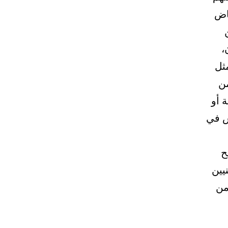
فاض
،
مثل
من
 أو
ش في
ح
يين
من