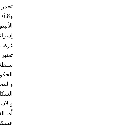
و
الأبي
إسرائ
غزة، 
تعتبر 
سلطة 
الحكوم
والمج
السكان
والاس
أما ا
عسكري