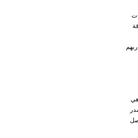
سلطات
قة
ربهم
هي
در
صل