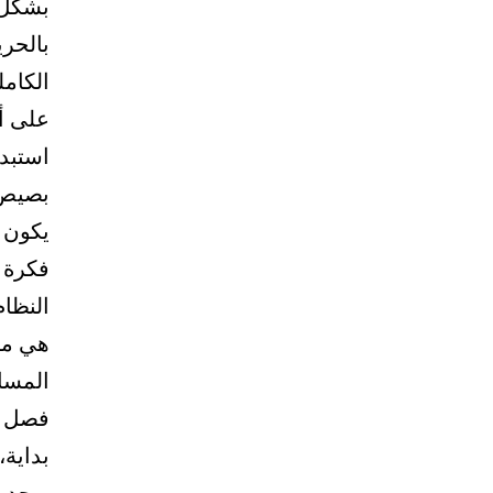
بشكل ص
بالحري
الكامل
على أ
استبدا
بصيص 
يكون 
فكرة ا
النظا
هي مح
المساو
فصل ع
بداية،
يوجد 