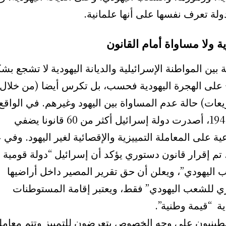
ولة تعرف نفسها على أنها علمانية.
ية ولا مساواة أمام القانون
ة بين المواطنة الإسرائيلية والديانة اليهودية لا تشجع بش
على الهجرة اليهودية فحسب، بل تكرس أيضا (من خلال
عات) حالة عدم المساواة بين اليهود وغيرهم. في الواقع،
عام 1948، أصدرت دولة إسرائيل أكثر من 60 قانونا يضفي
ة على المعاملة التمييزية والإقصائية لغير اليهود. وفي 
201، تم إقرار قانون دستوري يؤكد أن إسرائيل “دولة قومية
 اليهودي”، ويعلن أن حق تقرير المصير داخل أراضيها
 للشعب اليهودي” فقط، ويعتبر إقامة المستوطنات
ية “قيمة وطنية”.
طينيون على وجه الخصوص يتعرضون للتمييز وتتم معامل