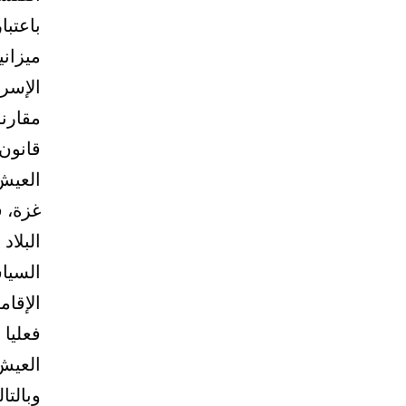
باعتبا
ميزان
الإسرا
مقارنة
قانون
العيش 
غزة، 
البلاد
السياس
الإقام
فعليا 
العيش 
وبالتا