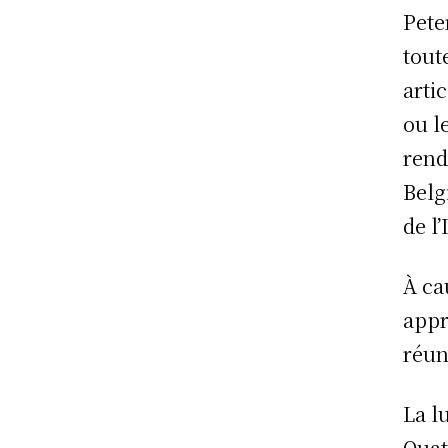
Peter
tout
arti
ou l
rend
Belg
de l’
À ca
appr
réun
La l
Quat