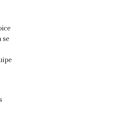
oice
à se
uipe
s