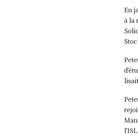
En j
à la
Soli
Stoc
Peter
d’ét
lisa
Peter
rejo
Manc
l’ISL