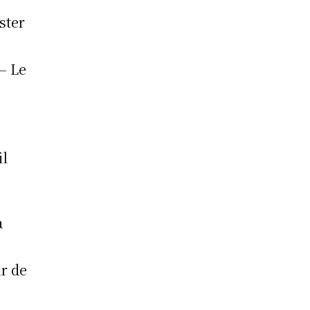
ster
 – Le
il
a
r de