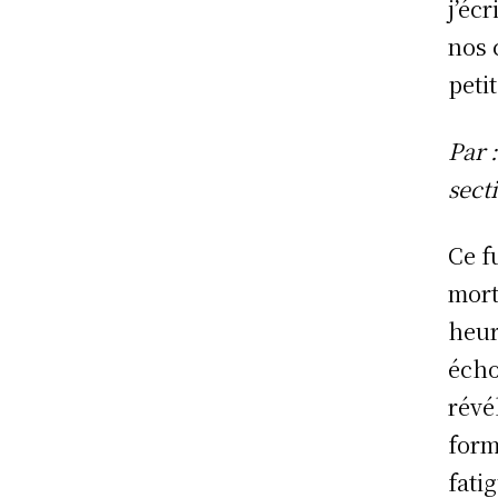
j’éc
nos 
peti
Par 
sect
Ce f
mort
heur
écho
révé
form
fati