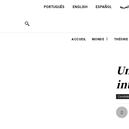
PORTUGUÊS
ENGLISH
ESPAÑOL
لعربية
ACCUEIL
MONDE
THÉORIE
Un
in
Condolé