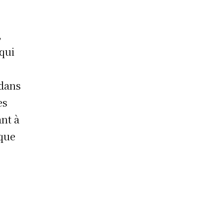
,
qui
 dans
es
nt à
 que