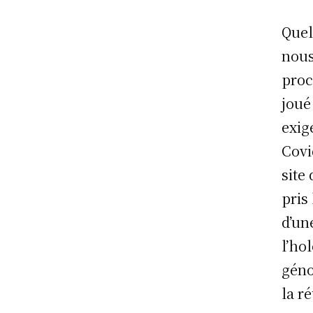
Quel
nous
proc
joué
exig
Covi
site
pris
d’un
l’ho
géno
la r