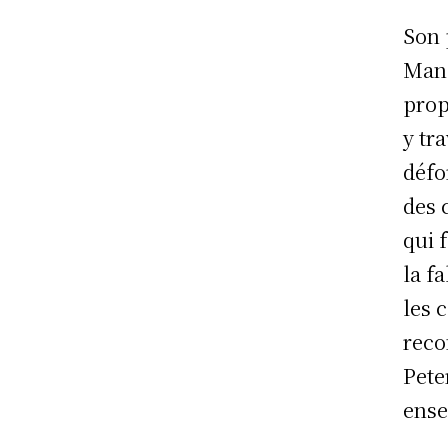
Son 
Manc
prop
y tr
défo
des 
qui 
la f
les 
reco
Pete
ense