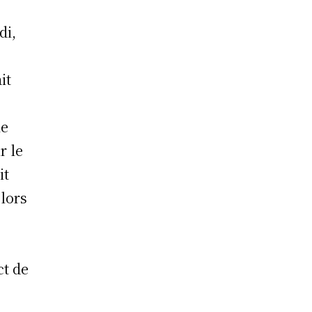
di,
it
le
r le
it
lors
ct de