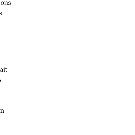
sons
s
ait
s
e
en