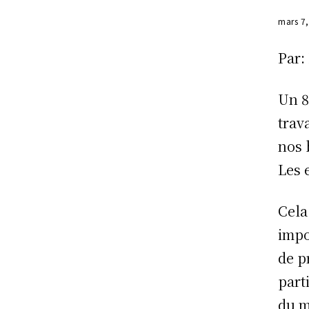
mars 7
Par:
Un 8
trav
nos 
Les 
Cela
impo
de p
part
du m