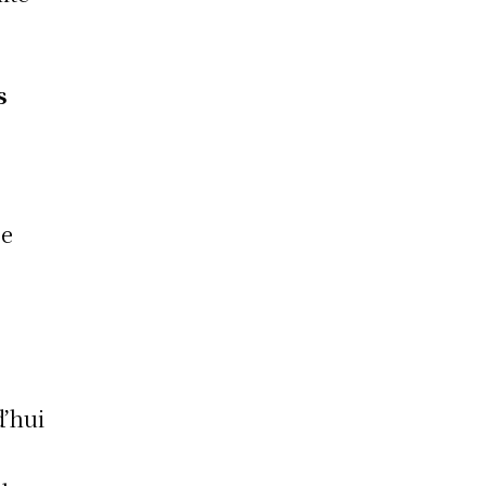
s
ée
’hui