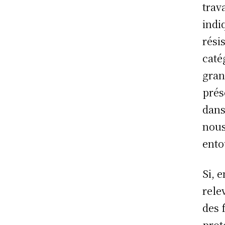
trav
indi
rési
caté
gran
prés
dans
nous
ento
Si, 
rele
des 
prot