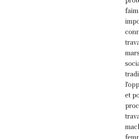
faim
impo
conn
trav
mars
soci
trad
l’opp
et p
proc
trav
mach
femm