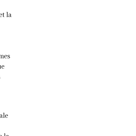
et la
mmes
ue
s
ale
e la