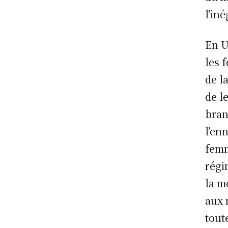
l’iné
En U
les 
de l
de l
bran
l’en
femm
régi
la m
aux 
tout