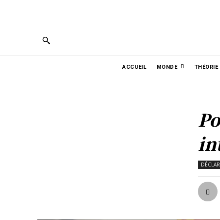
PORTUGUÊS
ENGLISH
ESPAÑOL
ربية
ACCUEIL
MONDE
THÉORIE
Po
in
DÉCLAR