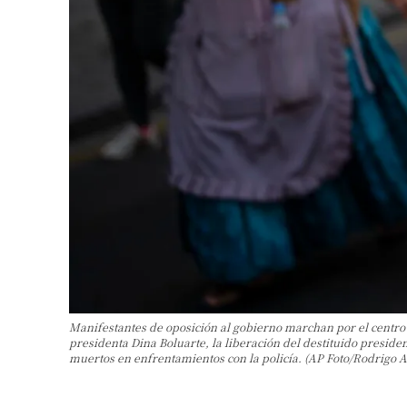
Manifestantes de oposición al gobierno marchan por el centro 
presidenta Dina Boluarte, la liberación del destituido preside
muertos en enfrentamientos con la policía. (AP Foto/Rodrigo 