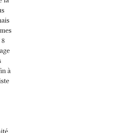
us
mais
emmes
 8
tage
s
in à
iste
s
ité