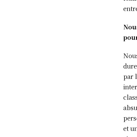
entr
Nous
pour
Nous
dure
par 
inte
clas
absu
pers
et u