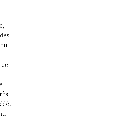
e,
ades
ion
 de
e
rès
cédée
 nu