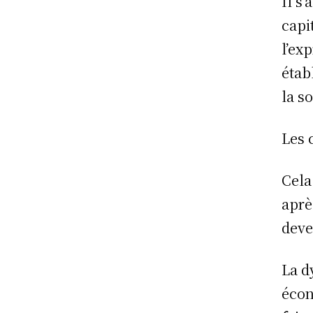
Il s
capi
l’ex
étab
la s
Les 
Cela
aprè
deve
La d
écon