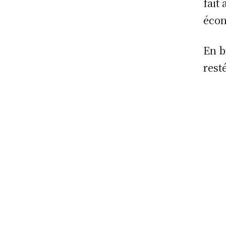
fait
écon
En b
rest