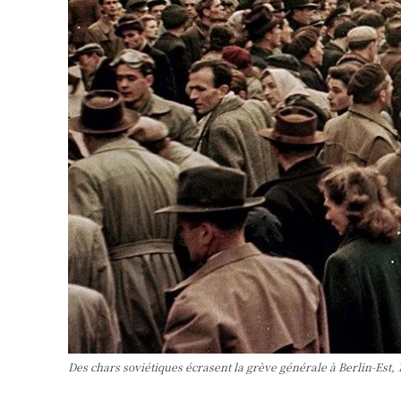
Des chars soviétiques écrasent la grève générale à Berlin-Est,