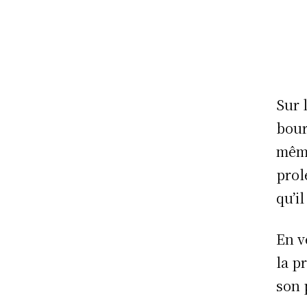
Sur 
bour
même
prol
qu’i
En v
la p
son 