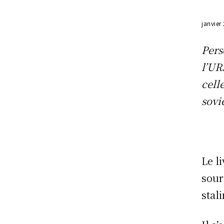
janvier
Pers
l’UR
cell
sovi
Le l
sour
stal