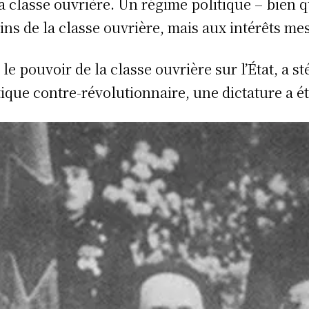
 la classe ouvrière. Un régime politique – bi
s de la classe ouvrière, mais aux intérêts mes
e pouvoir de la classe ouvrière sur l’État, a sté
itique contre-révolutionnaire, une dictature a é