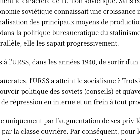
quement le caractère de l’Union soviétique. San
l’économie soviétique connaissait une croissan
ionalisation des principaux moyens de producti
on dans la politique bureaucratique du stalinism
rallèle, elle les sapait progressivement.
is à l’URSS, dans les années 1940, de sortir d
eaucrates, l’URSS a atteint le socialisme ? Trot
uvoir politique des soviets (conseils) et qu’av
t de répression en interne et un frein à tout pr
 uniquement par l’augmentation de ses privilège
 la classe ouvrière. Par conséquent, pour le sta