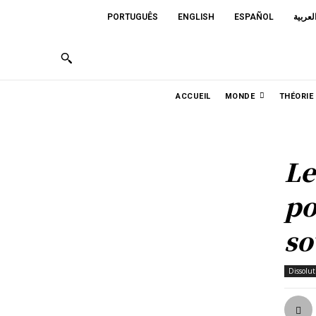
PORTUGUÊS
ENGLISH
ESPAÑOL
لعربية
ACCUEIL
MONDE
THÉORIE
Le
po
so
Dissolu