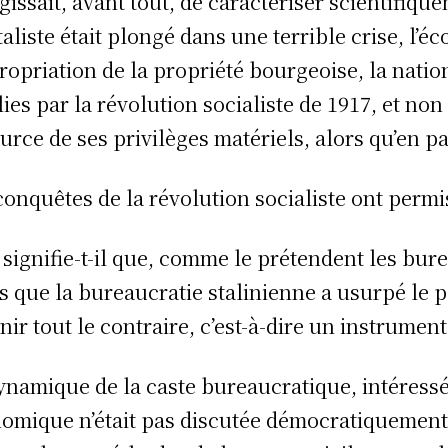
’agissait, avant tout, de caractériser scientifi
taliste était plongé dans une terrible crise, 
propriation de la propriété bourgeoise, la nat
lies par la révolution socialiste de 1917, et n
ource de ses privilèges matériels, alors qu’en pa
conquêtes de la révolution socialiste ont perm
 signifie-t-il que, comme le prétendent les bur
s que la bureaucratie stalinienne a usurpé le po
nir tout le contraire, c’est-à-dire un instrumen
ynamique de la caste bureaucratique, intéressée
omique n’était pas discutée démocratiquement par