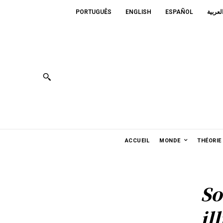
PORTUGUÊS
ENGLISH
ESPAÑOL
لعربية
ACCUEIL
MONDE
THÉORIE
So
il