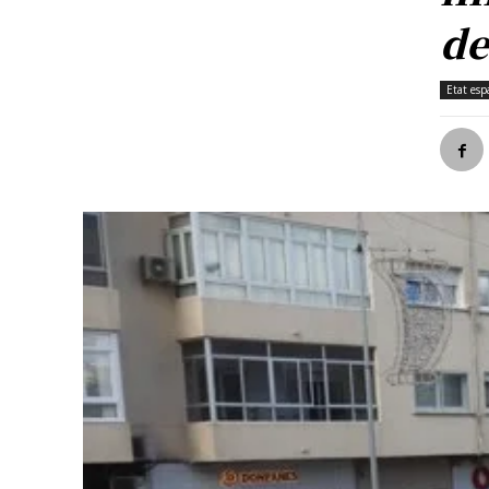
de
Etat esp