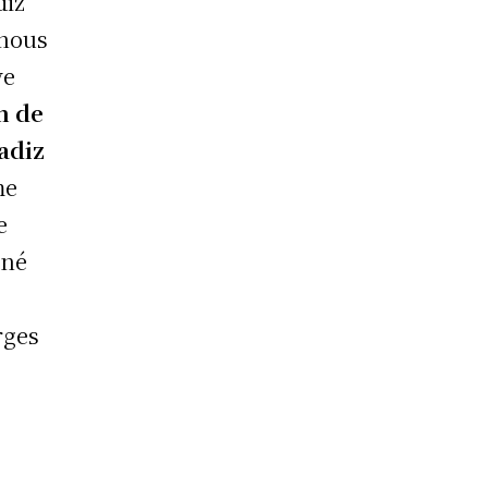
diz
 nous
ve
n de
Cadiz
me
e
ené
rges