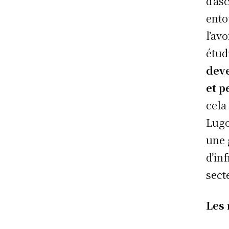
d’as
ento
l’av
étud
deve
et p
cela
Lugo
une 
d’in
sect
Les 