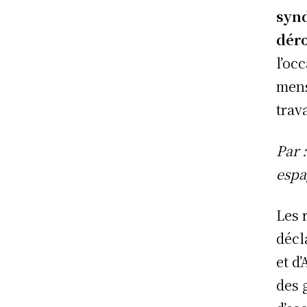
synd
déro
l’oc
mens
trav
Par 
espa
Les 
décl
et d
des 