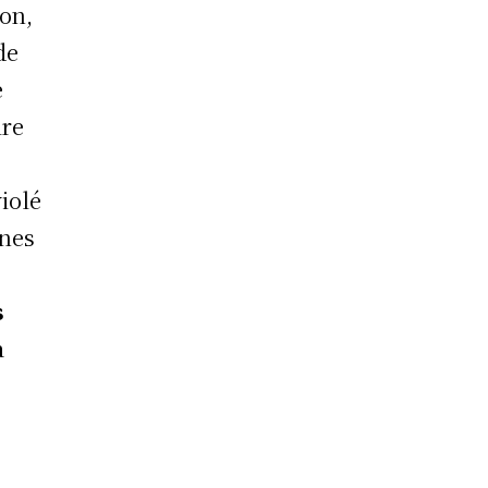
ion,
de
e
ire
iolé
gnes
s
a