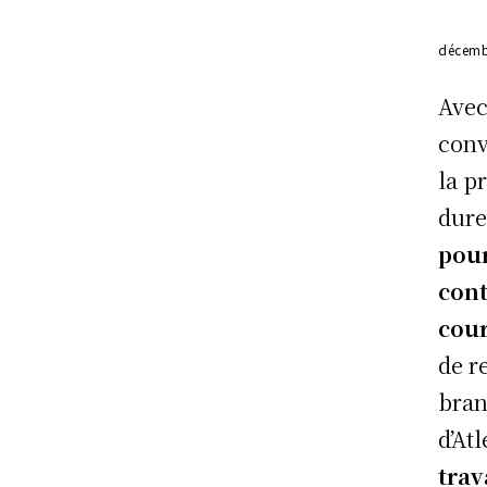
décemb
Avec
conv
la p
dure
pour
cont
cour
de r
bran
d’At
trav