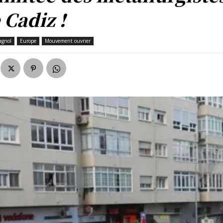
 Cadiz !
agnol
Europe
Mouvement ouvrier