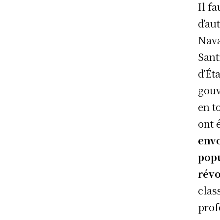
Il f
d’au
Nava
Sant
d’Ét
gouv
en t
ont 
envo
popu
révo
clas
prof