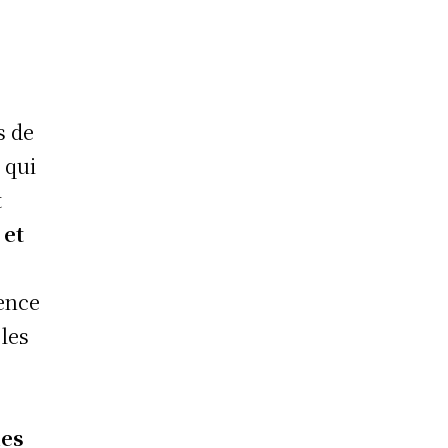
s de
 qui
t
 et
uence
 les
ies