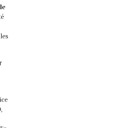
le
té
les
t
ice
D,