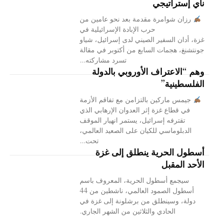
نأي إستراتيجي
رزان شوامرة مقدمة بعد نحو عامين من
حرب الإبادة الإسرائيلية في
غزة، أدان السفير الصيني لدى إسرائيل، شياو
جونتشنغ، هجمات السابع من أكتوبر في مقالة
تسرد مشاركته...
وهم “الاعتراف الأوروبي بالدولة
الفلسطينية”
جيمس ماركين بالتزامن مع تفاقم الأزمة
في قطاع غزة إثر العدوان الإرهابي الذي
تقترفه إسرائيل، يستمر انهيار الموقف
الدبلوماسي للكيان على الصعيد العالمي،
تحت...
أسطول الحرية ينطلق إلى غزة
الأحد المقبل
سيجمع أسطول الحرية، المعروف باسم
أسطول الصمود العالمي، ناشطين من 44
دولة، وسينطلق من برشلونة إلى غزة في
الحادي والثلاثين من الشهر الجاري.