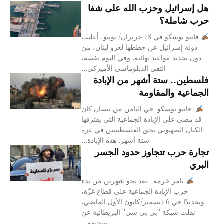
هل إسرائيل وحزب الله على شفا
حرب شاملة؟
فابيو بوسكو في 18 حزيران/ يونيو، أعلنت
دولة إسرائيل عن خططها لغزو لبنان، من
دون تحديد مواعيد نهائية. وفي اليوم نفسه،
التقى الدبلوماسي الأميركي...
فلسطين.. ستة أشهر من الإبادة
الجماعية والمقاومة
فابيو بوسكو في الثامن من نيسان كان
قد مضى على الإبادة الجماعية التي يقترفها
الكيان الصهيوني بحق الفلسطينيين في غزة
ستة أشهر. هذه الإبادة...
تجارة حرب تتجاوز حدود الجسر
البري
تامر خرمه بعد نحو شهرين من بدء
حرب الإبادة الجماعية على قطاع غزّة،
وتحديدًا في 6 ديسمبر/كانون الأول الماضي،
نقلت شبكة "بي بي سي" البريطانية عن
صحيفة...