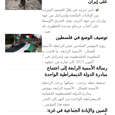
على إيران
تامر خرمه في ظلّ التصعيد المتزايد
بين الولايات المتّحدة وإسرائيل من جهة
وإيران من جهة أخرى، يقف الشرق الأوسط
على أعتاب مرحلةٍ شديدة الخطورة، قد
تعيد...
توصيف الوضع في فلسطين
رؤية المؤتمر السادس عشر للرابطة الأممية
للعمال - الأممية الرابعة ما قامت به
المقاومة الفلسطينية ضد إسرائيل في 7
أكتوبر 2023 كان عبارة عن خطوة...
رسالة الأممية الرابعة إلى اجتماع
مبادرة الدولة الديمقراطية الواحدة
تسقط خطة ترامب - نتنياهو! ترحب الرابطة
الأممية للعمال - الأممية الرابعة بمؤتمر
مبادرة الدولة الفلسطينية العلمانية
الديمقراطية الواحدة من النهر إلى البحر.
ينعقد هذا المؤتمر...
الصين والإبادة الجماعية في غزة: