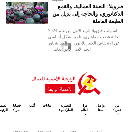
فنزويلا: التعبئة العمالية، والقمع
الدكتاتوري، والحاجة إلى بديل من
الطبقة العاملة
استهلت فنزويلا الربع الأول من عام 2024
بحالة غضب جماهيري، ناجم بشكل أساسي
عن الانخفاض الكبير للأجور، إذ بالكاد يتجاوز
الحد الأدنى لأجر العامل...
من
تواصل
دول
النظرية
بيانات
كُتُب
قضايا
الصف
نحن؟
معنا
العالم
الماركسية
المرأة
الرئيس