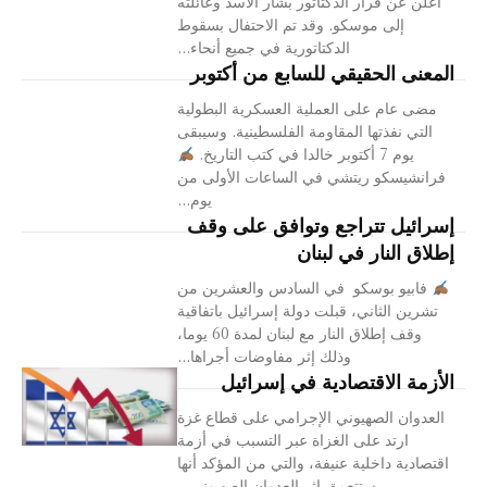
أُعلن عن فرار الدكتاتور بشار الأسد وعائلته
إلى موسكو. وقد تم الاحتفال بسقوط
الدكتاتورية في جميع أنحاء...
المعنى الحقيقي للسابع من أكتوبر
مضى عام على العملية العسكرية البطولية
التي نفذتها المقاومة الفلسطينية. وسيبقى
يوم 7 أكتوبر خالدا في كتب التاريخ.
فرانشيسكو ريتشي في الساعات الأولى من
يوم...
إسرائيل تتراجع وتوافق على وقف
إطلاق النار في لبنان
فابيو بوسكو في السادس والعشرين من
تشرين الثاني، قبلت دولة إسرائيل باتفاقية
وقف إطلاق النار مع لبنان لمدة 60 يوما،
وذلك إثر مفاوضات أجراها...
الأزمة الاقتصادية في إسرائيل
العدوان الصهيوني الإجرامي على قطاع غزة
ارتد على الغزاة عبر التسبب في أزمة
اقتصادية داخلية عنيفة، والتي من المؤكد أنها
ستتعمق إثر العدوان الصهيوني...