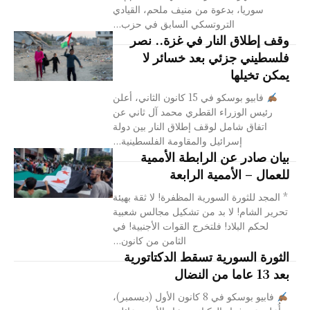
سوريا، بدعوة من منيف ملحم، القيادي
التروتسكي السابق في حزب...
وقف إطلاق النار في غزة.. نصر
فلسطيني جزئي بعد خسائر لا
يمكن تخيلها
فابيو بوسكو في 15 كانون الثاني، أعلن
رئيس الوزراء القطري محمد آل ثاني عن
اتفاق شامل لوقف إطلاق النار بين دولة
إسرائيل والمقاومة الفلسطينية...
بيان صادر عن الرابطة الأممية
للعمال – الأممية الرابعة
* المجد للثورة السورية المظفرة! لا ثقة بهيئة
تحرير الشام! لا بد من تشكيل مجالس شعبية
لحكم البلاد! فلتخرج القوات الأجنبية! في
الثامن من كانون...
الثورة السورية تسقط الدكتاتورية
بعد 13 عاما من النضال
فابيو بوسكو في 8 كانون الأول (ديسمبر)،