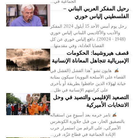
الجماعية في...
رحيل المفكر العربي البناني –
الفلسطيني إلياس خوري
رحل يوم أمس الأحد 15 أيلول 2024 المفكر
والأديب والأكاديمي اللبناني إلياس خوري
(1948 - 20024). دافع إلياس خوري عن كل
القضايا العادلة، وفي مقدمتها...
قصف هيروشيما: الحكومات
الإمبريالية تتجاهل المعاناة الإنسانية
هايون تشو "هذا الفشل (الفشل في
القضاء على الأسلحة النووية) سيكون بمثابة
خيانة لهؤلاء الذين حافظوا بطريقة أو بأخرى
على كرامتهم الإنسانية في ظل...
التصعيد الإقليمي والتصيد في وحل
الانتخابات الأميركية
تامر خرمه بعد أسبوعٍ من استقباله
بالتصفيق الحار، من قبل جلاوزة الكونغرس
الأميركي، على الرغم من استمرار حرب
الإبادة الجماعية في قطاع غزّة، قرر...