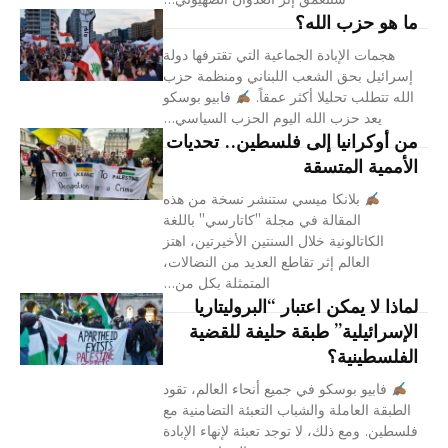
ما هو حزب الله؟
هجمات الإبادة الجماعية التي تقترفها دولة
إسرائيل بحق الشعب اللبناني ومنظمة حزب
الله تتطلب تحليلا أكثر عمقاً.
فابيو بوسكو
يعد حزب الله اليوم الحزب السياسي...
من أوكرانيا إلى فلسطين.. تحديات
الأممية المتسقة
بلانكا ميسي ستنشر نسخة من هذه
المقالة في مجلة "كاتارسي" باللغة
الكاتالونية خلال السنتين الأخيرتين، اهتز
العالم إثر تقاطع العديد من النضالات،
المتمثلة بكل من...
لماذا لا يمكن اعتبار “البروليتاريا
الإسرائيلية” طبقة حليفة للقضية
الفلسطينية؟
فابيو بوسكو في جميع أنحاء العالم، تقود
الطبقة العاملة والشباب التعبئة التضامنية مع
فلسطين. ومع ذلك، لا توجد تعبئة لإنهاء الإبادة