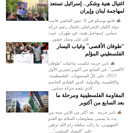
اغتيال هنية وشكر.. إسرائيل تستعد
لمهاجمة لبنان وإيران
فابيو بوسكو في 31 تموز الماضي قامت
دولة الكيان الإسرائيلي باغتيال زعيم حركة
حماس، إسماعيل هنية، في طهران، حيث
كان على وشك حضور...
“طوفان الأقصى” وغياب اليسار
الفلسطيني المؤلم
تامر خرمه عكست تداعيات "طوفان
الأقصى"، في السابع من أكتوبر/تشرين الأول
2023، على كلّ المستويات، الفلسطينية،
والإقليمية، والدولية، الدور القيادي الحاسم
الذي تلعبه حركة حماس...
المقاومة الفلسطينية ومرحلة ما
بعد السابع من أكتوبر
تامر خرمه بعد أكثر من ثلاثين سنة من
بدء ما يسمى بمفاوضات السلام مع العدو
الصهيوني، ما زالت سلطة رام الله تراهن
على "المسار السلمي"،...