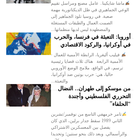
ماشا شايكينا.. عامل مصنع ومراسل تقييم
الوعي الجماهيري في ظل الديكتاتورية مهمة
صعبة. في روسيا تلوذ الجماهير إلى
الصمت.العمال والطبقات المستغلة
والمضطهدة ليس لديها منظماتها...
أوروبا: التعبئة في فرنسا، والحرب
في أوكرانيا، والركود الاقتصادي
فيليب أليغريا، الرابطة الأممية للعمال -
الأممية الرابعة هناك ثلاث قضايا رئيسية
ترسم، في الواقع، ملامح الوضع الأوروبي
حاليا، هي: حرب بوتين ضد أوكرانيا،
والتعبئة...
من موسكو إلى طهران.. النضال
التحرري الفلسطيني وأجندة
“الحلفاء”
تامر خرمهفي التاسع من نوفمبر/تشرين
الثاني 1989 سقط جدار برلين، الذي كان
يفصل بين المعسكرين الاشتراكي
والرأسمالي. وبعد ذلك بنحو سنتين؛ وتحديدا