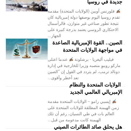
جديدة في روسيا
فلورنس أوبين (الولايات المتحدة) مقدمة
تقدم روسيا اليوم بوصفها دولة إمبريالية كان
نتيجة تطور صناعي غير متوازن، فالرأسمال
الاحتكاري الروسي يعتمد بدرجة كبيرة على
الجهاز...
الصين.. القوة الإمبريالية الصاعدة
في مواجهة الولايات المتحدة
فيليب أليغريا - برشلونة
عندما اعتلى
ماركو روبيوِ منصبه وزيرا للخارجية في إدارة
دونالد ترمب، لم يتردد في القول إن “الصين
تعد أخطر وأقوى...
الولايات المتحدة والنظام
الإمبريالي العالمي الجديد
إيسبي رامو – الولايات المتحدة مقدمة
زمن الهيمنة المطلقة للولايات المتحدة على
العالم بات في طي النسيان، رغم أن تلك
الهيمنة كانت مدعومة من قبل...
هل يحلق صائد الطائرات الصيني