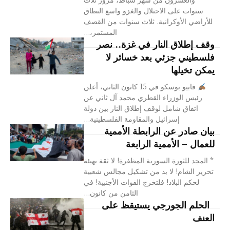
سنوات على الاحتلال والغزو واسع النطاق
للأراضي الأوكرانية. ثلاث سنوات من القصف
المستمر،...
وقف إطلاق النار في غزة.. نصر
فلسطيني جزئي بعد خسائر لا
يمكن تخيلها
فابيو بوسكو في 15 كانون الثاني، أعلن
رئيس الوزراء القطري محمد آل ثاني عن
اتفاق شامل لوقف إطلاق النار بين دولة
إسرائيل والمقاومة الفلسطينية...
بيان صادر عن الرابطة الأممية
للعمال – الأممية الرابعة
* المجد للثورة السورية المظفرة! لا ثقة بهيئة
تحرير الشام! لا بد من تشكيل مجالس شعبية
لحكم البلاد! فلتخرج القوات الأجنبية! في
الثامن من كانون...
الحلم الجورجي يستيقظ على
العنف