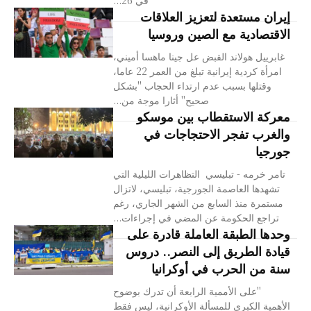
في 26...
إيران مستعدة لتعزيز العلاقات
الاقتصادية مع الصين وروسيا
غابرييل هولاند القبض عل جينا ماهسا أميني،
امرأة كردية إيرانية تبلغ من العمر 22 عاما،
وقتلها بسبب عدم ارتداء الحجاب "بشكل
صحيح" أثارا موجة من...
معركة الاستقطاب بين موسكو
والغرب تفجر الاحتجاجات في
جورجيا
تامر خرمه - تبليسي التظاهرات الليلية التي
تشهدها العاصمة الجورجية، تبليسي، لاتزال
مستمرة منذ السابع من الشهر الجاري، رغم
تراجع الحكومة عن المضي في إجراءات...
وحدها الطبقة العاملة قادرة على
قيادة الطريق إلى النصر.. دروس
سنة من الحرب في أوكرانيا
"على الأممية الرابعة أن تدرك بوضوح
الأهمية الكبرى للمسألة الأوكرانية، ليس فقط