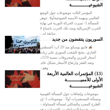
الشيوعيــــــــــــــة
المؤتمر الثالث موضوعات حول الوضع
العالمي ومهمة الأممية الشيوعيةأولا: جوهر
المسألة 1- تميزت الحركة الثورية في نهاية
الحرب الإمبريالية ومنذ تلك الحرب باتساع لا
سابقة له...
السوريون ينتفضون من جديد
فابيو بوسكو منذ 20 آب/ أغسطس
الجاري، يحتج الشعب السوري على زيادة
أسعار البنزين والمحروقات بنسبة 170٪،
وضد الفقر وارتفاع الأسعار بشكل عام.
وهو...
(13) المؤتمرات العالمية الأربعة
الأولى للأمميـــــــــــة
الشيوعيــــــــــــــة
موضوعات وإضافات حول المسألة القومية
ومسألة المستعمرات أولاً - موضوعات 1- إن
الطرح المجرد والشكلي لمسألة المساواة –
ومن ضمنها المساواة بين القوميات – هو