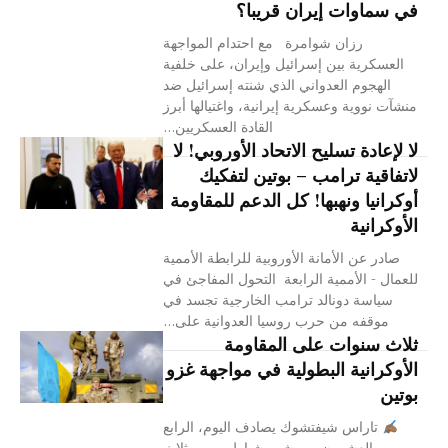
في سماوات إيران قريبا؟
رزان شوامرة مع احتدام المواجهة
العسكرية بين إسرائيل وإيران، على خلفية
الهجوم العدواني الذي شنته إسرائيل ضد
منشآت نووية وعسكرية إيرانية، واغتيالها أبرز
القادة العسكريين...
لا لإعادة تسليح الاتحاد الأوروبي! لا
لاتفاقية ترامب – بوتين لتفكيك
أوكرانيا ونهبها! كل الدعم للمقاومة
الأوكرانية
صادر عن الأمانة الأوروبية للرابطة الأممية
للعمال - الأممية الرابعة التحول المفاجئ في
سياسة دونالد ترامب الخارجية تجسد في
موقفه من حرب روسيا العدوانية على...
ثلاث سنوات على المقاومة
الأوكرانية البطولية في مواجهة غزو
بوتين
تاراس شيفتشوك يصادف اليوم، الرابع
والعشرون من شهر شباط، مرور ثلاث