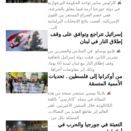
كارلوس سابير تواجه الحكومة البرجوازية
في دولة جورجيا أزمة فيما يتعلق بالشرعية،
ففي خضم الصراع المستعر بين القوى
الإمبريالية، أفضت نتائج الانتخابات البرلمانية
إلى...
إسرائيل تتراجع وتوافق على وقف
إطلاق النار في لبنان
فابيو بوسكو في السادس والعشرين من
تشرين الثاني، قبلت دولة إسرائيل باتفاقية
وقف إطلاق النار مع لبنان لمدة 60 يوما،
وذلك إثر مفاوضات أجراها...
من أوكرانيا إلى فلسطين.. تحديات
الأممية المتسقة
بلانكا ميسي ستنشر نسخة من هذه
المقالة في مجلة "كاتارسي" باللغة
الكاتالونية خلال السنتين الأخيرتين، اهتز
العالم إثر تقاطع العديد من النضالات،
المتمثلة بكل من...
التعبئة في جورجيا والحرب في