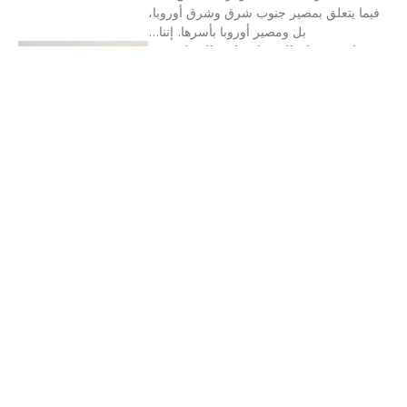
فيما يتعلق بمصير جنوب شرق وشرق أوروبا،
بل ومصير أوروبا بأسرها. إننا...
فشل وصول المساعدات الدولية
إلى سوريا
فابيو بوسكوخلفت سلسلة الزلازل التي
ضربت تركيا وسوريا في 6 شباط / فبراير
الجاري أكثر من 40 ألف قتيل وملايين بلا
مأوى في برد...
الزلزال الذي دمّر سوريا المدمرة
بالفعل
فابيو بوسكودمر زلزال 6 شباط/ فبراير عدة
مناطق في تركيا وسوريا. الدمار والموت
انتشرا في كل مكان. جاء الزلزال في سوريا
بعد 11 عاماً من...
المقاومة العسكرية الأوكرانية
وزخم الحرب الجديد
إننا نواجه وضعا جديدا بالنسبة للحرب
بأوكرانيا. المقاومة الأوكرانية المفاجئة – التي
دعمت جيشها بتجنيد أغلبية كبيرة من العمال