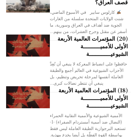
قصف العراق؟
كارلوس سابير في الأسبوع الماضي،
شنت الولايات المتحدة سلسلة من الغارات
الجوية ضد أهداف في العراق وسورية، ما
أسفر عن مقتل وجرح العشرات، من بينهم...
(20) المؤتمرات العالمية الأربعة
الأولى للأمميـــــــــــة
الشيوعيــــــــــــــة
حافظوا على انضباط المعركة لا ينبغي أن تُعِدَّ
الأحزاب الشيوعية في العالم أجمع والطبقة
العاملة أنفسها لمرحلة تحريض وتنظيم، بل
ينبغي أن تنتظر نضالات كبرى...
(18) المؤتمرات العالمية الأربعة
الأولى للأمميـــــــــــة
الشيوعيــــــــــــــة
الأممية الشيوعية والأممية النقابية الحمراء
(النضال ضد أممية أمستردام الصفراء) -1-
تستعبد البرجوازية الطبقة العاملة ليس فقط
بواسطة القوة الفظّة بل أيضا بخدع مهذبة.