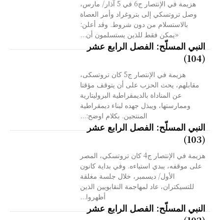
هزيمة في الإنتصار ج6 في 5 آذار/ مارس،
وصل تروتسكي إلى بتروغراد وأمر العصاة
بالاستسلام من دون شروط. وقد أعلن:
«يمكن فقط للذين يستسلمون أن...
النبي المسلّح: الفصل الرابع عشر
(104)
هزيمة في الإنتصار ج5 كان تروتسکی،
مقابلهم، يحث الحزب على أن يتوقف مؤقتا
عن المناداة بالديمقراطية البروليتارية
وممارستها، ويبذل جهده لبناء ديمقراطية
المنتجين. بكلام اوضح:...
النبي المسلّح: الفصل الرابع عشر
(103)
هزيمة في الإنتصار ج4 كان تروتسكي، المصر
على موقفه، يبدي استياءه. وفي بداية كانون
الأول/ ديسمبر، خلال جلسة مغلقة
للتسيکتران، عاد لمهاجمة النقابويين الذين
أظهروا...
النبي المسلّح: الفصل الرابع عشر