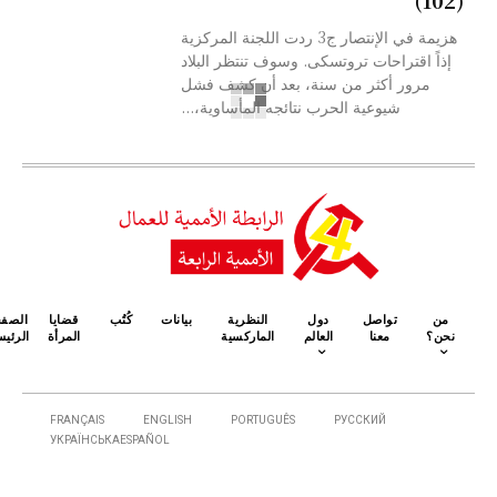
(102)
هزيمة في الإنتصار ج3 ردت اللجنة المركزية
إذاً اقتراحات تروتسکی. وسوف تنتظر البلاد
مرور أكثر من سنة، بعد أن كشف فشل
شیوعية الحرب نتائجه المأساوية،...
من
تواصل
دول
النظرية
بيانات
كُتُب
قضايا
الصف
نحن؟
معنا
العالم
الماركسية
المرأة
الرئيس
FRANÇAIS
ENGLISH
PORTUGUÊS
РУССКИЙ
УКРАЇНСЬКА
ESPAÑOL