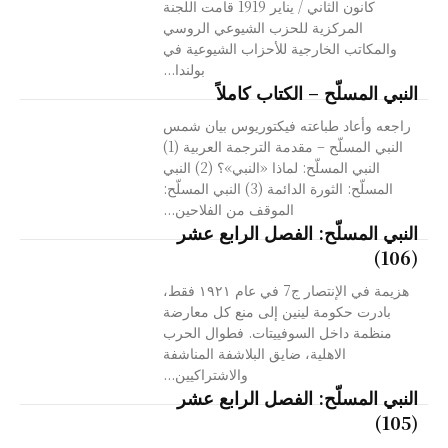
كانون الثاني / يناير 1919 قامت اللجنة
المركزية للحزب الشيوعي الروسي
والمكاتب الخارجية للأحزاب الشيوعية في
بولندا...
النبي المسلّح – الكتاب كاملاً
راجعه وأعاد طباعته فيكتوريوس بيان شمس
النبي المسلّح – مقدمة الترجمة العربية (1)
النبي المسلّح: لماذا «النبي»؟ (2) النبي
المسلّح: الثورة الدائمة (3) النبي المسلّح:
الموقف من الفلاحين...
النبي المسلّح: الفصل الرابع عشر
(106)
هزيمة في الإنتصار ج7 في عام ۱۹۲۱ فقط،
بادرت حكومة لينين إلى منع كل معارضة
منظمة داخل السوفييتات. فطوال الحرب
الاهلية، ضايق البلاشفة المناشفة
والاشتراكيين...
النبي المسلّح: الفصل الرابع عشر
(105)