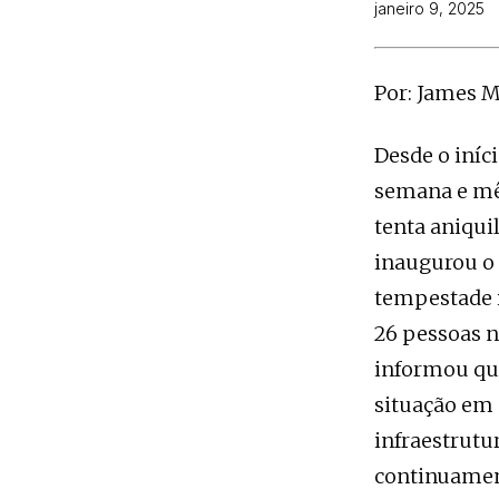
janeiro 9, 2025
Por: James 
Desde o iníc
semana e mês
tenta aniqui
inaugurou o
tempestade i
26 pessoas n
informou que
situação em
infraestrutur
continuament