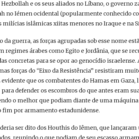
 o Hezbollah e os seus aliados no Líbano, o governo z
lah no Iémen ocidental (popularmente conhecido 
s milícias islâmicas xiitas menores no Iraque e na Sí
io da guerra, as forças agrupadas sob esse nome es
m regimes árabes como Egito e Jordânia, que se re
s concretas para se opor ao genocídio israelense
as forças do “Eixo da Resistência” resistiram mui
É evidente que os combatentes do Hamas em Gaza, 
s para defender os escombros do que antes eram sua
endo o melhor que podiam diante de uma máquina 
 o fim por armamento estadunidense.
ria ser dito dos Houthis do Iêmen, que lançaram 
ados, reunindo o que podiam de seu escasso arma