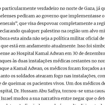
o particularmente verdadeiro no norte de Gaza, já q
sraelenses pediram ao governo que implementasse 
enerais”, que visa despovoar completamente a reg
declarando qualquer palestino na região um alvo mi
ora esta ainda não seja a política militar oficial de I
que está em andamento atualmente. Isso foi simbo
elense ao Hospital Kamal Adwan em 30 de dezembro
aques às duas instalações médicas restantes no nor
aque a Kamal Adwan, os médicos foram forçados a s
anto os soldados atearam fogo nas instalações, co
e de queimar os pacientes vivos. Um dos médicos de
ospital, Dr. Hussam Abu Safiya, tornou-se uma causa
Israel mudou a sua narrativa entre negar que o det