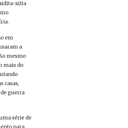
aidita-xiita
como
ria.
tão em
cusaram a
. Ao mesmo
to mais do
lutando
s casas,
de guerra
uma série de
mento para