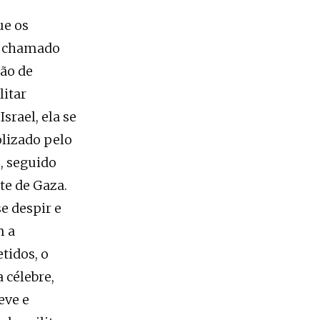
ue os
o chamado
ião de
litar
srael, ela se
lizado pelo
, seguido
te de Gaza.
e despir e
m a
tidos, o
 célebre,
eve e