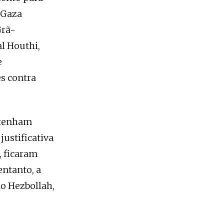
a Gaza
Grã-
al Houthi,
e
s contra
l tenham
justificativa
, ficaram
ntanto, a
ao Hezbollah,