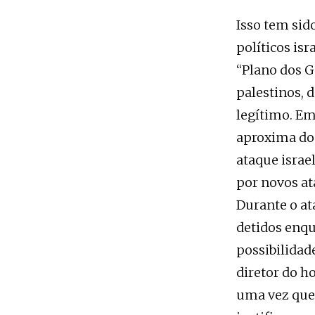
Isso tem sid
políticos i
“Plano dos G
palestinos, 
legítimo. Emb
aproxima do 
ataque isra
por novos at
Durante o at
detidos enqu
possibilidad
diretor do h
uma vez que 