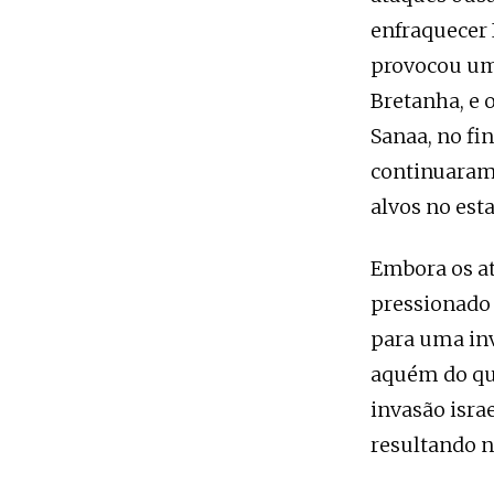
enfraquecer 
provocou um
Bretanha, e 
Sanaa, no fi
continuaram 
alvos no esta
Embora os at
pressionado 
para uma inv
aquém do que
invasão isra
resultando n