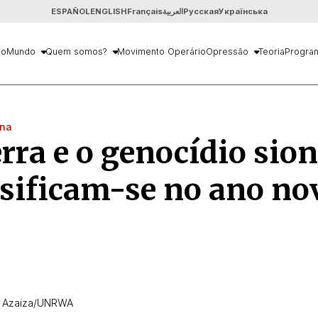
ESPAÑOL
ENGLISH
Français
العربية
Русская
Українська
io
Mundo
Quem somos?
Movimento Operário
Opressão
Teoria
Progra
ina
rra e o genocídio sion
sificam-se no ano no
az Azaiza/UNRWA