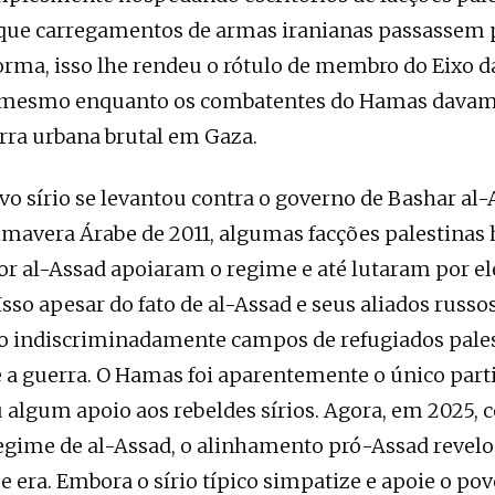
que carregamentos de armas iranianas passassem p
rma, isso lhe rendeu o rótulo de membro do Eixo d
, mesmo enquanto os combatentes do Hamas davam
ra urbana brutal em Gaza.
o sírio se levantou contra o governo de Bashar al-
imavera Árabe de 2011, algumas facções palestina
or al-Assad apoiaram o regime e até lutaram por el
 Isso apesar do fato de al-Assad e seus aliados russ
 indiscriminadamente campos de refugiados pales
e a guerra. O Hamas foi aparentemente o único part
 algum apoio aos rebeldes sírios. Agora, em 2025, 
egime de al-Assad, o alinhamento pró-Assad revelo
e era. Embora o sírio típico simpatize e apoie o pov