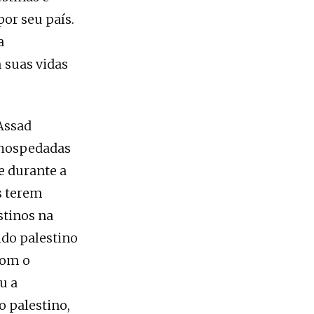
or seu país.
a
 suas vidas
Assad
s hospedadas
e durante a
os terem
tinos na
ido palestino
com o
u a
o palestino,