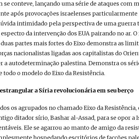
 se conteve, lançando uma série de ataques com m
te após provocações israelenses particularmente s
úvida intimidado pela perspectiva de uma guerra 
o espectro da intervenção dos EUA pairando no ar. 
 duas partes mais fortes do Eixo demonstra as limi
orças nacionalistas ligadas aos capitalistas do Orie
r a autodeterminação palestina. Demonstra os séri
 todo o modelo do Eixo da Resistência.
 estrangular a Síria revolucionária em seu berço
todos os agrupados no chamado Eixo da Resistência, 
ntigo ditador sírio, Bashar al-Assad, para se opor a 
ntáveis. Ele se agarrou ao manto de amigo da resis
mplesmente hospedando escritórios de facções pale