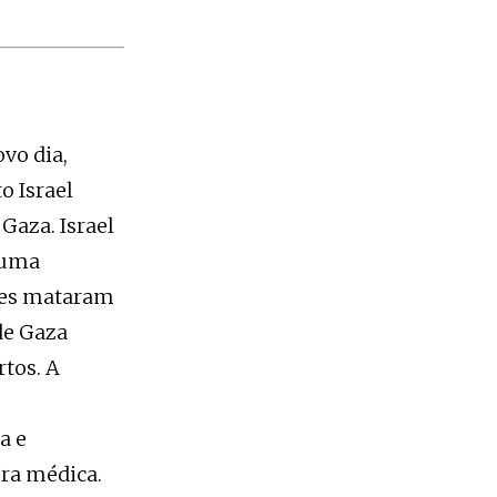
vo dia,
o Israel
Gaza. Israel
 uma
nses mataram
de Gaza
tos. A
a e
ura médica.