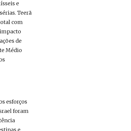
ísseis e
érias. Teerã
total com
O impacto
tações de
nte Médio
os
os esforços
Israel foram
tência
stinas e