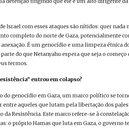
sua detenção fingindo que ele é um alto dirigente da 
 de Israel com esses ataques são nítidos: quer nada
to completo do norte de Gaza, potencialmente 
 anexação. É um genocídio e uma limpeza étnica d
 parte do que Netanyahu espera que seja o começo 
eus termos.
Resistência” entrou em colapso?
io do genocídio em Gaza, um marco político se torn
 entre aqueles que lutam pela libertação dos palest
 da Resistência. Este marco refere-se à constelação
icas: o próprio Hamas que luta em Gaza, o governo t