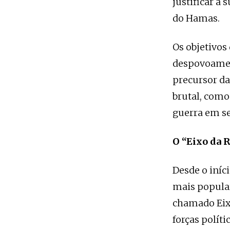
justificar a 
do Hamas.
Os objetivos
despovoamen
precursor da
brutal, como
guerra em s
O “Eixo da 
Desde o iníc
mais popular
chamado Eixo
forças polít