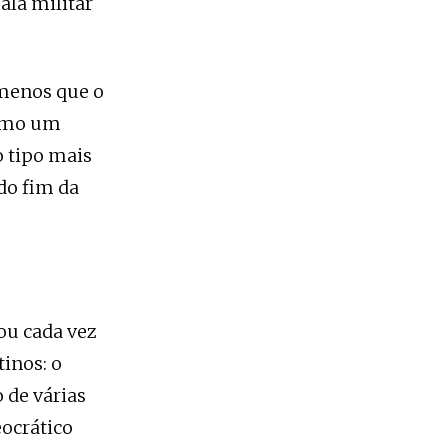
ala militar
 menos que o
como um
o tipo mais
do fim da
ou cada vez
inos: o
 de várias
eocrático