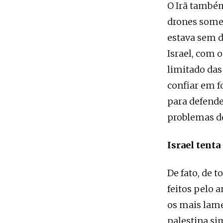
O Irã também
drones somen
estava sem d
Israel, com 
limitado das
confiar em f
para defende
problemas de
Israel tenta
De fato, de 
feitos pelo a
os mais lame
palestina si