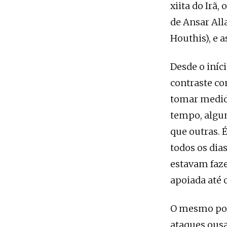
xiita do Irã,
de Ansar Al
Houthis), e a
Desde o iníc
contraste co
tomar medida
tempo, algum
que outras. 
todos os dia
estavam faz
apoiada até
O mesmo pode
ataques ous