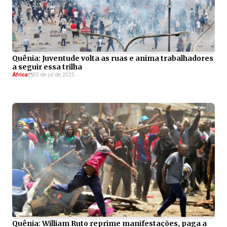
Quênia: Juventude volta as ruas e anima trabalhadores
a seguir essa trilha
África
05 de jul de 2025
Quênia: William Ruto reprime manifestações, paga a