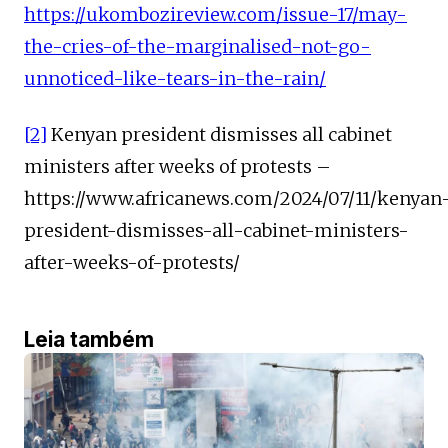
https://ukombozireview.com/issue-17/may-
the-cries-of-the-marginalised-not-go-
unnoticed-like-tears-in-the-rain/
[2]
Kenyan president dismisses all cabinet
ministers after weeks of protests –
https://www.africanews.com/2024/07/11/kenyan
president-dismisses-all-cabinet-ministers-
after-weeks-of-protests/
Leia também