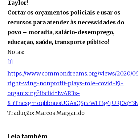
Taylor!
Cortar os orçamentos policiais e usar os
recursos para atender às necessidades do
povo – moradia, salário-desemprego,
educação, saúde, transporte público!
Notas:
[1]
https://www.commondreams.org/views/2020/05/
right-wing-nonprofit-plays-role-covid-19-
organizing?fbclid=IwAR3x-
8_jTncxgmoqbbnjesUGAsQSj5rWHBg4jURJ0qY3
Tradução: Marcos Margarido
Leia também